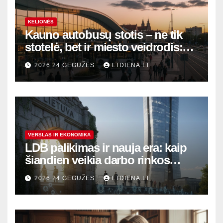
KELIONĖS
Kauno autobusų stotis – ne tik
stotelė, bet ir miesto veidrodis:
modernūs vartai į laikinąją
2026 24 GEGUŽĖS
LTDIENA.LT
sostinę
VERSLAS IR EKONOMIKA
LDB palikimas ir nauja era: kaip
šiandien veikia darbo rinkos
variklis Lietuvoje?
2026 24 GEGUŽĖS
LTDIENA.LT