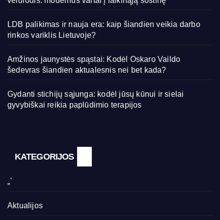
veidrodis: modernūs vartai į laikinąją sostinę
LDB palikimas ir nauja era: kaip šiandien veikia darbo
rinkos variklis Lietuvoje?
Amžinos jaunystės spąstai: Kodėl Oskaro Vaildo
šedevras šiandien aktualesnis nei bet kada?
Gydanti stichijų sąjunga: kodėl jūsų kūnui ir sielai
gyvybiškai reikia paplūdimio terapijos
KATEGORIJOS
„`
Aktualijos