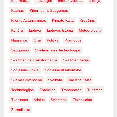
Informacija
Inovacijos
Interaktyvumas
Istorija
Kaunas
Kibernetinis Saugumas
Klientų Aptarnavimas
Klimato Kaita
Krepšinis
Kultūra
Lietuva
Lietuvos Istorija
Meteorologija
Naujienos
Orai
Politika
Pramogos
Saugumas
Skaitmeninės Technologijos
Skaitmeninė Transformacija
Skaitmenizacija
Socialiniai Tinklai
Socialinė Atsakomybė
Sveika Gyvensena
Sveikata
Tad Kitą Kartą
Technologijos
Tradicijos
Transportas
Turizmas
Tvarumas
Vilnius
Švietimas
Žiniasklaida
Žurnalistika