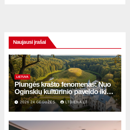
Naujausi įrašai
LIETUVA
Plungės krašto fenomenas: Nuo
Oginskių kultūrinio paveldo iki
Žemaitijos gamtos perlų
2026 24 GEGUŽĖS
LTDIENA.LT