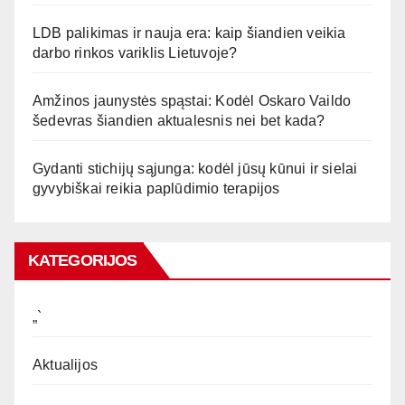
LDB palikimas ir nauja era: kaip šiandien veikia
darbo rinkos variklis Lietuvoje?
Amžinos jaunystės spąstai: Kodėl Oskaro Vaildo
šedevras šiandien aktualesnis nei bet kada?
Gydanti stichijų sąjunga: kodėl jūsų kūnui ir sielai
gyvybiškai reikia paplūdimio terapijos
KATEGORIJOS
„`
Aktualijos