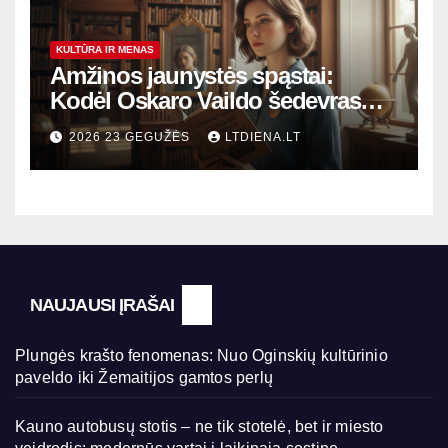
KULTŪRA IR MENAS
Amžinos jaunystės spąstai:
Kodėl Oskaro Vaildo šedevras
šiandien aktualesnis nei bet
2026 23 GEGUŽĖS
LTDIENA.LT
kada?
NAUJAUSI ĮRAŠAI
Plungės krašto fenomenas: Nuo Oginskių kultūrinio
paveldo iki Žemaitijos gamtos perlų
Kauno autobusų stotis – ne tik stotelė, bet ir miesto