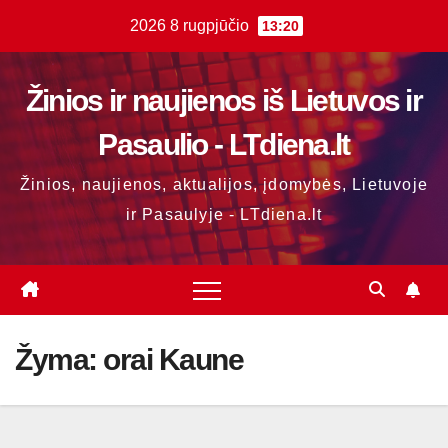
Skip
2026 8 rugpjūčio
13:20
to
content
Žinios ir naujienos iš Lietuvos ir
Pasaulio - LTdiena.lt
Žinios, naujienos, aktualijos, įdomybės, Lietuvoje
ir Pasaulyje - LTdiena.lt
Žyma:
orai Kaune