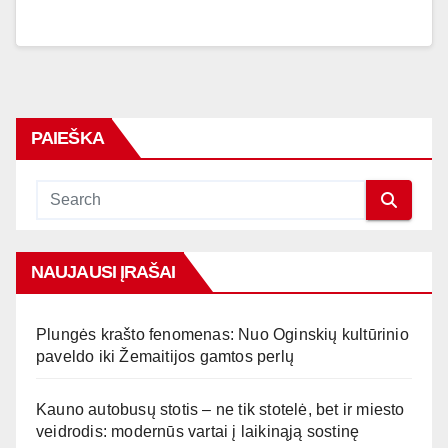
PAIEŠKA
NAUJAUSI ĮRAŠAI
Plungės krašto fenomenas: Nuo Oginskių kultūrinio
paveldo iki Žemaitijos gamtos perlų
Kauno autobusų stotis – ne tik stotelė, bet ir miesto
veidrodis: modernūs vartai į laikinąją sostinę