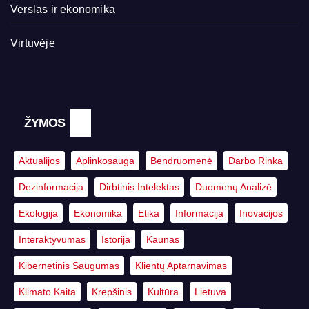
Verslas ir ekonomika
Virtuvėje
ŽYMOS
Aktualijos
Aplinkosauga
Bendruomenė
Darbo Rinka
Dezinformacija
Dirbtinis Intelektas
Duomenų Analizė
Ekologija
Ekonomika
Etika
Informacija
Inovacijos
Interaktyvumas
Istorija
Kaunas
Kibernetinis Saugumas
Klientų Aptarnavimas
Klimato Kaita
Krepšinis
Kultūra
Lietuva