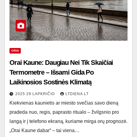
ORAI
Orai Kaune: Daugiau Nei Tik Skaičiai
Termometre – Išsami Gida Po
Laikinosios Sostinės Klimatą
2025 29 LAPKRIČIO
LTDIENA.LT
Kiekvienas kaunietis ar miesto svečias savo dieną
pradeda nuo, regis, paprasto ritualo – žvilgsnio pro
langą ir į telefono ekraną, kuriame mirga orų prognozė.
„Orai Kaune dabar“ – tai viena…