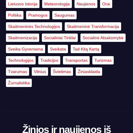
Lietuvos Istorija
Meteorologija
Naujienos
Orai
Politika
Pramogos
Saugumas
Skaitmeninės Technologijos
Skaitmeninė Transformacija
Skaitmenizacija
Socialiniai Tinklai
Socialinė Atsakomybė
Sveika Gyvensena
Sveikata
Tad Kitą Kartą
Technologijos
Tradicijos
Transportas
Turizmas
Tvarumas
Vilnius
Švietimas
Žiniasklaida
Žurnalistika
Žinios ir naujienos iš