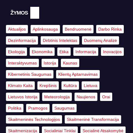
ŽYMOS
Aktualijos
Aplinkosauga
Bendruomenė
Darbo Rinka
Dezinformacija
Dirbtinis Intelektas
Duomenų Analizė
Ekologija
Ekonomika
Etika
Informacija
Inovacijos
Interaktyvumas
Istorija
Kaunas
Kibernetinis Saugumas
Klientų Aptarnavimas
Klimato Kaita
Krepšinis
Kultūra
Lietuva
Lietuvos Istorija
Meteorologija
Naujienos
Orai
Politika
Pramogos
Saugumas
Skaitmeninės Technologijos
Skaitmeninė Transformacija
Skaitmenizacija
Socialiniai Tinklai
Socialinė Atsakomybė