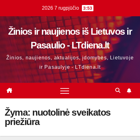
Skip
2026 7 rugpjūčio
3:53
to
content
Žinios ir naujienos iš Lietuvos ir
Pasaulio - LTdiena.lt
Žinios, naujienos, aktualijos, įdomybės, Lietuvoje
ir Pasaulyje - LTdiena.lt
Žyma:
nuotolinė sveikatos
priežiūra