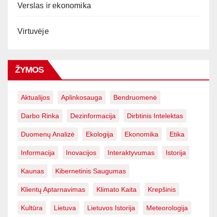
Verslas ir ekonomika
Virtuvėje
ŽYMOS
Aktualijos
Aplinkosauga
Bendruomenė
Darbo Rinka
Dezinformacija
Dirbtinis Intelektas
Duomenų Analizė
Ekologija
Ekonomika
Etika
Informacija
Inovacijos
Interaktyvumas
Istorija
Kaunas
Kibernetinis Saugumas
Klientų Aptarnavimas
Klimato Kaita
Krepšinis
Kultūra
Lietuva
Lietuvos Istorija
Meteorologija