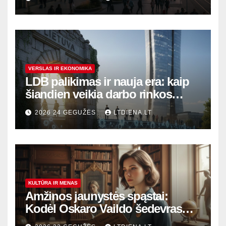
sostinę
VERSLAS IR EKONOMIKA
LDB palikimas ir nauja era: kaip
šiandien veikia darbo rinkos
variklis Lietuvoje?
2026 24 GEGUŽĖS
LTDIENA.LT
KULTŪRA IR MENAS
Amžinos jaunystės spąstai:
Kodėl Oskaro Vaildo šedevras
šiandien aktualesnis nei bet