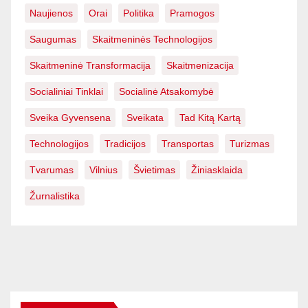
Naujienos
Orai
Politika
Pramogos
Saugumas
Skaitmeninės Technologijos
Skaitmeninė Transformacija
Skaitmenizacija
Socialiniai Tinklai
Socialinė Atsakomybė
Sveika Gyvensena
Sveikata
Tad Kitą Kartą
Technologijos
Tradicijos
Transportas
Turizmas
Tvarumas
Vilnius
Švietimas
Žiniasklaida
Žurnalistika