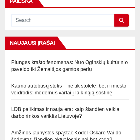
PAIEŠKA
NAUJAUSI ĮRAŠAI
Plungės krašto fenomenas: Nuo Oginskių kultūrinio
paveldo iki Žemaitijos gamtos perlų
Kauno autobusų stotis – ne tik stotelė, bet ir miesto
veidrodis: modernūs vartai į laikinąją sostinę
LDB palikimas ir nauja era: kaip šiandien veikia
darbo rinkos variklis Lietuvoje?
Amžinos jaunystės spąstai: Kodėl Oskaro Vaildo
šedevras šiandien aktualesnis nei bet kada?