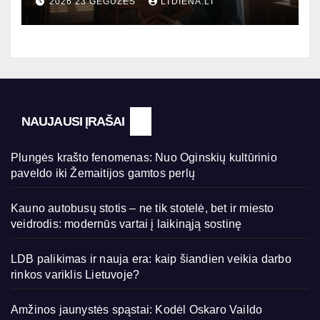
2026 23 GEGUŽĖS
LTDIENA.LT
kada?
NAUJAUSI ĮRAŠAI
Plungės krašto fenomenas: Nuo Oginskių kultūrinio
paveldo iki Žemaitijos gamtos perlų
Kauno autobusų stotis – ne tik stotelė, bet ir miesto
veidrodis: modernūs vartai į laikinąją sostinę
LDB palikimas ir nauja era: kaip šiandien veikia darbo
rinkos variklis Lietuvoje?
Amžinos jaunystės spąstai: Kodėl Oskaro Vaildo