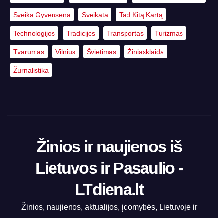
Sveika Gyvensena
Sveikata
Tad Kitą Kartą
Technologijos
Tradicijos
Transportas
Turizmas
Tvarumas
Vilnius
Švietimas
Žiniasklaida
Žurnalistika
Žinios ir naujienos iš
Lietuvos ir Pasaulio -
LTdiena.lt
Žinios, naujienos, aktualijos, įdomybės, Lietuvoje ir