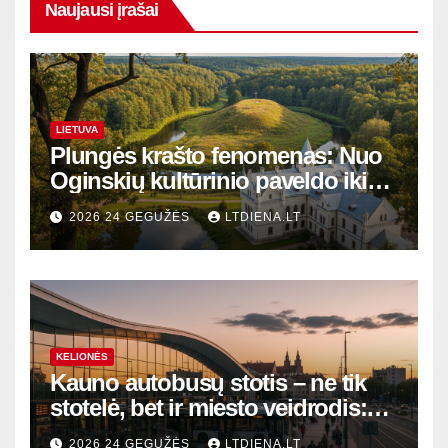
Naujausi įrašai
LIETUVA
Plungės krašto fenomenas: Nuo
Oginskių kultūrinio paveldo iki
Žemaitijos gamtos perlų
2026 24 GEGUŽĖS
LTDIENA.LT
KELIONĖS
Kauno autobusų stotis – ne tik
stotelė, bet ir miesto veidrodis:
modernūs vartai į laikinąją
2026 24 GEGUŽĖS
LTDIENA.LT