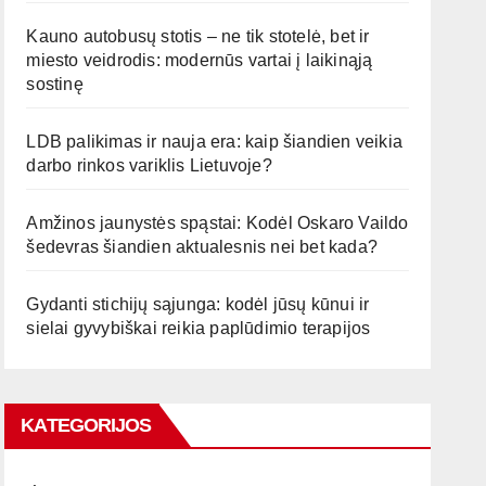
Kauno autobusų stotis – ne tik stotelė, bet ir
miesto veidrodis: modernūs vartai į laikinąją
sostinę
LDB palikimas ir nauja era: kaip šiandien veikia
darbo rinkos variklis Lietuvoje?
Amžinos jaunystės spąstai: Kodėl Oskaro Vaildo
šedevras šiandien aktualesnis nei bet kada?
Gydanti stichijų sąjunga: kodėl jūsų kūnui ir
sielai gyvybiškai reikia paplūdimio terapijos
KATEGORIJOS