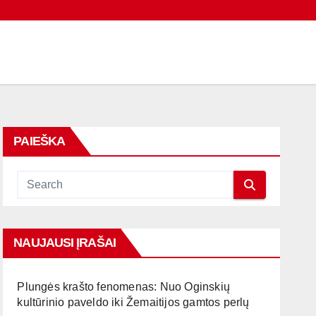
PAIEŠKA
NAUJAUSI ĮRAŠAI
Plungės krašto fenomenas: Nuo Oginskių
kultūrinio paveldo iki Žemaitijos gamtos perlų