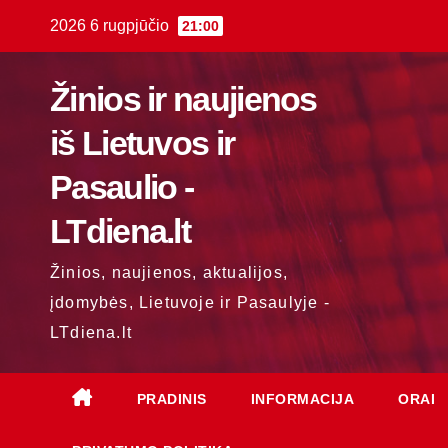
Skip
2026 6 rugpjūčio
21:00
to
content
Žinios ir naujienos
iš Lietuvos ir
Pasaulio -
LTdiena.lt
Žinios, naujienos, aktualijos,
įdomybės, Lietuvoje ir Pasaulyje -
LTdiena.lt
PRADINIS
INFORMACIJA
ORAI