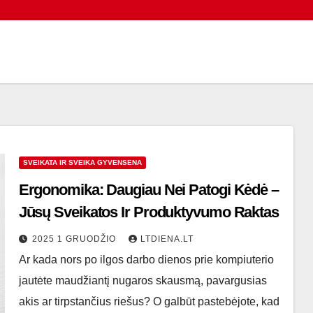
SVEIKATA IR SVEIKA GYVENSENA
Ergonomika: Daugiau Nei Patogi Kėdė –
Jūsų Sveikatos Ir Produktyvumo Raktas
2025 1 GRUODŽIO
LTDIENA.LT
Ar kada nors po ilgos darbo dienos prie kompiuterio
jautėte maudžiantį nugaros skausmą, pavargusias
akis ar tirpstančius riešus? O galbūt pastebėjote, kad