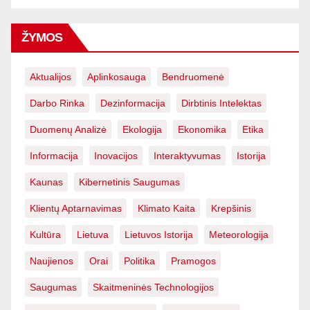
ŽYMOS
Aktualijos
Aplinkosauga
Bendruomenė
Darbo Rinka
Dezinformacija
Dirbtinis Intelektas
Duomenų Analizė
Ekologija
Ekonomika
Etika
Informacija
Inovacijos
Interaktyvumas
Istorija
Kaunas
Kibernetinis Saugumas
Klientų Aptarnavimas
Klimato Kaita
Krepšinis
Kultūra
Lietuva
Lietuvos Istorija
Meteorologija
Naujienos
Orai
Politika
Pramogos
Saugumas
Skaitmeninės Technologijos