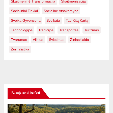
Skaitmeninė Transformacija
Skaitmenizacija
Socialiniai Tinklai
Socialinė Atsakomybė
Sveika Gyvensena
Sveikata
Tad Kitą Kartą
Technologijos
Tradicijos
Transportas
Turizmas
Tvarumas
Vilnius
Švietimas
Žiniasklaida
Žurnalistika
Naujausi įrašai