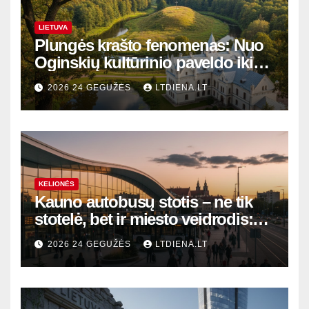
LIETUVA
Plungės krašto fenomenas: Nuo
Oginskių kultūrinio paveldo iki
Žemaitijos gamtos perlų
2026 24 GEGUŽĖS
LTDIENA.LT
KELIONĖS
Kauno autobusų stotis – ne tik
stotelė, bet ir miesto veidrodis:
modernūs vartai į laikinąją
2026 24 GEGUŽĖS
LTDIENA.LT
sostinę