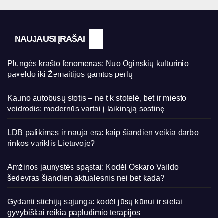
NAUJAUSI ĮRAŠAI
Plungės krašto fenomenas: Nuo Oginskių kultūrinio
paveldo iki Žemaitijos gamtos perlų
Kauno autobusų stotis – ne tik stotelė, bet ir miesto
veidrodis: modernūs vartai į laikinąją sostinę
LDB palikimas ir nauja era: kaip šiandien veikia darbo
rinkos variklis Lietuvoje?
Amžinos jaunystės spąstai: Kodėl Oskaro Vaildo
šedevras šiandien aktualesnis nei bet kada?
Gydanti stichijų sąjunga: kodėl jūsų kūnui ir sielai
gyvybiškai reikia paplūdimio terapijos