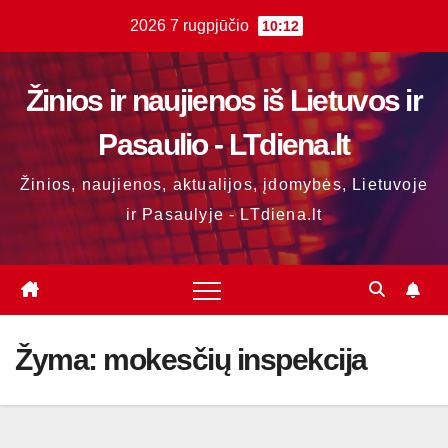
Skip
2026 7 rugpjūčio
10:12
to
content
Žinios ir naujienos iš Lietuvos ir
Pasaulio - LTdiena.lt
Žinios, naujienos, aktualijos, įdomybės, Lietuvoje
ir Pasaulyje - LTdiena.lt
Žyma:
mokesčių inspekcija