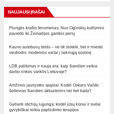
NAUJAUSI ĮRAŠAI
Plungės krašto fenomenas: Nuo Oginskių kultūrinio
paveldo iki Žemaitijos gamtos perlų
Kauno autobusų stotis – ne tik stotelė, bet ir miesto
veidrodis: modernūs vartai į laikinąją sostinę
LDB palikimas ir nauja era: kaip šiandien veikia
darbo rinkos variklis Lietuvoje?
Amžinos jaunystės spąstai: Kodėl Oskaro Vaildo
šedevras šiandien aktualesnis nei bet kada?
Gydanti stichijų sąjunga: kodėl jūsų kūnui ir sielai
gyvybiškai reikia paplūdimio terapijos