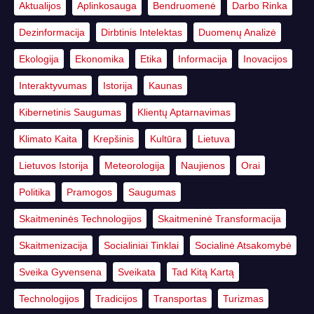
Aktualijos
Aplinkosauga
Bendruomenė
Darbo Rinka
Dezinformacija
Dirbtinis Intelektas
Duomenų Analizė
Ekologija
Ekonomika
Etika
Informacija
Inovacijos
Interaktyvumas
Istorija
Kaunas
Kibernetinis Saugumas
Klientų Aptarnavimas
Klimato Kaita
Krepšinis
Kultūra
Lietuva
Lietuvos Istorija
Meteorologija
Naujienos
Orai
Politika
Pramogos
Saugumas
Skaitmeninės Technologijos
Skaitmeninė Transformacija
Skaitmenizacija
Socialiniai Tinklai
Socialinė Atsakomybė
Sveika Gyvensena
Sveikata
Tad Kitą Kartą
Technologijos
Tradicijos
Transportas
Turizmas