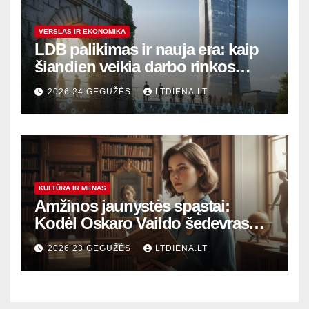
VERSLAS IR EKONOMIKA
LDB palikimas ir nauja era: kaip
šiandien veikia darbo rinkos
variklis Lietuvoje?
2026 24 GEGUŽĖS
LTDIENA.LT
KULTŪRA IR MENAS
Amžinos jaunystės spąstai:
Kodėl Oskaro Vaildo šedevras
šiandien aktualesnis nei bet
2026 23 GEGUŽĖS
LTDIENA.LT
kada?