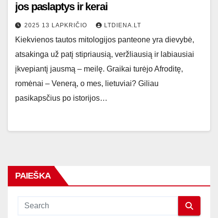
jos paslaptys ir kerai
2025 13 LAPKRIČIO
LTDIENA.LT
Kiekvienos tautos mitologijos panteone yra dievybė,
atsakinga už patį stipriausią, veržliausią ir labiausiai
įkvepiantį jausmą – meilę. Graikai turėjo Afroditę,
romėnai – Venerą, o mes, lietuviai? Giliau
pasikapsčius po istorijos…
PAIEŠKA