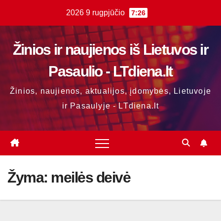
Skip
2026 9 rugpjūčio
7:26
to
content
Žinios ir naujienos iš Lietuvos ir
Pasaulio - LTdiena.lt
Žinios, naujienos, aktualijos, įdomybės, Lietuvoje
ir Pasaulyje - LTdiena.lt
Žyma:
meilės deivė