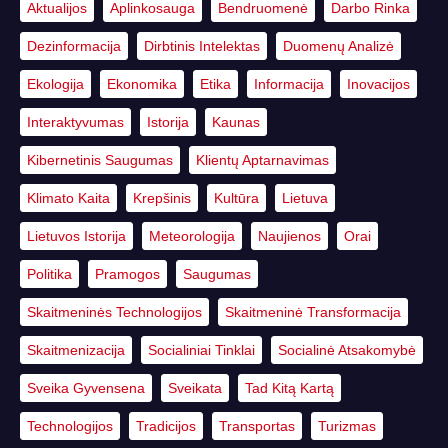
Aktualijos
Aplinkosauga
Bendruomenė
Darbo Rinka
Dezinformacija
Dirbtinis Intelektas
Duomenų Analizė
Ekologija
Ekonomika
Etika
Informacija
Inovacijos
Interaktyvumas
Istorija
Kaunas
Kibernetinis Saugumas
Klientų Aptarnavimas
Klimato Kaita
Krepšinis
Kultūra
Lietuva
Lietuvos Istorija
Meteorologija
Naujienos
Orai
Politika
Pramogos
Saugumas
Skaitmeninės Technologijos
Skaitmeninė Transformacija
Skaitmenizacija
Socialiniai Tinklai
Socialinė Atsakomybė
Sveika Gyvensena
Sveikata
Tad Kitą Kartą
Technologijos
Tradicijos
Transportas
Turizmas