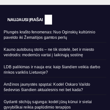
NAUJAUSI ĮRAŠAI
Plungės krašto fenomenas: Nuo Oginskių kultūrinio
paveldo iki Žemaitijos gamtos perlų
Kauno autobusų stotis – ne tik stotelė, bet ir miesto
veidrodis: modernūs vartai į laikinąją sostinę
LDB palikimas ir nauja era: kaip šiandien veikia darbo
rinkos variklis Lietuvoje?
Amžinos jaunystės spąstai: Kodėl Oskaro Vaildo
šedevras šiandien aktualesnis nei bet kada?
Gydanti stichijų sąjunga: kodėl jūsų kūnui ir sielai
gyvybiškai reikia paplūdimio terapijos