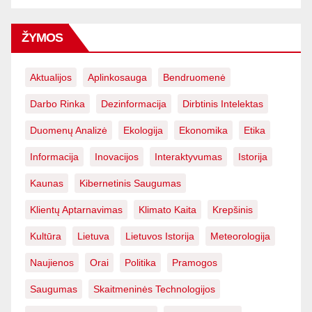
ŽYMOS
Aktualijos
Aplinkosauga
Bendruomenė
Darbo Rinka
Dezinformacija
Dirbtinis Intelektas
Duomenų Analizė
Ekologija
Ekonomika
Etika
Informacija
Inovacijos
Interaktyvumas
Istorija
Kaunas
Kibernetinis Saugumas
Klientų Aptarnavimas
Klimato Kaita
Krepšinis
Kultūra
Lietuva
Lietuvos Istorija
Meteorologija
Naujienos
Orai
Politika
Pramogos
Saugumas
Skaitmeninės Technologijos