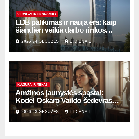
VERSLAS IR EKONOMIKA
LDB palikimas ir nauja era: kaip
šiandien veikia darbo rinkos
variklis Lietuvoje?
2026 24 GEGUŽĖS
LTDIENA.LT
KULTŪRA IR MENAS
Amžinos jaunystės spąstai:
Kodėl Oskaro Vaildo šedevras
šiandien aktualesnis nei bet
2026 23 GEGUŽĖS
LTDIENA.LT
kada?