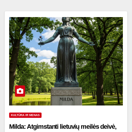
KULTŪRA IR MENAS
Milda: Atgimstanti lietuvių meilės deivė,