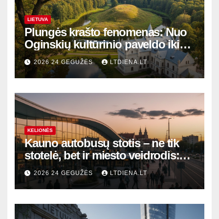
LIETUVA
Plungės krašto fenomenas: Nuo
Oginskių kultūrinio paveldo iki
Žemaitijos gamtos perlų
2026 24 GEGUŽĖS
LTDIENA.LT
KELIONĖS
Kauno autobusų stotis – ne tik
stotelė, bet ir miesto veidrodis:
modernūs vartai į laikinąją
2026 24 GEGUŽĖS
LTDIENA.LT
sostinę