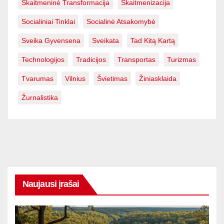
Skaitmeninė Transformacija
Skaitmenizacija
Socialiniai Tinklai
Socialinė Atsakomybė
Sveika Gyvensena
Sveikata
Tad Kitą Kartą
Technologijos
Tradicijos
Transportas
Turizmas
Tvarumas
Vilnius
Švietimas
Žiniasklaida
Žurnalistika
Naujausi įrašai