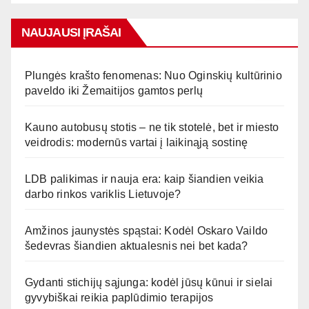
NAUJAUSI ĮRAŠAI
Plungės krašto fenomenas: Nuo Oginskių kultūrinio
paveldo iki Žemaitijos gamtos perlų
Kauno autobusų stotis – ne tik stotelė, bet ir miesto
veidrodis: modernūs vartai į laikinąją sostinę
LDB palikimas ir nauja era: kaip šiandien veikia
darbo rinkos variklis Lietuvoje?
Amžinos jaunystės spąstai: Kodėl Oskaro Vaildo
šedevras šiandien aktualesnis nei bet kada?
Gydanti stichijų sąjunga: kodėl jūsų kūnui ir sielai
gyvybiškai reikia paplūdimio terapijos