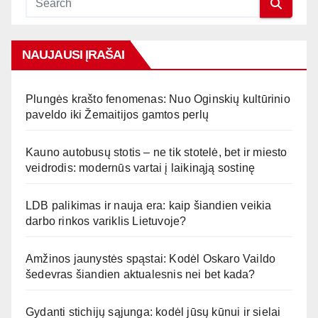
NAUJAUSI ĮRAŠAI
Plungės krašto fenomenas: Nuo Oginskių kultūrinio
paveldo iki Žemaitijos gamtos perlų
Kauno autobusų stotis – ne tik stotelė, bet ir miesto
veidrodis: modernūs vartai į laikinąją sostinę
LDB palikimas ir nauja era: kaip šiandien veikia
darbo rinkos variklis Lietuvoje?
Amžinos jaunystės spąstai: Kodėl Oskaro Vaildo
šedevras šiandien aktualesnis nei bet kada?
Gydanti stichijų sąjunga: kodėl jūsų kūnui ir sielai