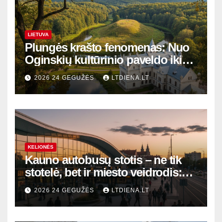
LIETUVA
Plungės krašto fenomenas: Nuo
Oginskių kultūrinio paveldo iki
Žemaitijos gamtos perlų
2026 24 GEGUŽĖS
LTDIENA.LT
KELIONĖS
Kauno autobusų stotis – ne tik
stotelė, bet ir miesto veidrodis:
modernūs vartai į laikinąją
2026 24 GEGUŽĖS
LTDIENA.LT
sostinę