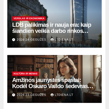
VERSLAS IR EKONOMIKA
LDB palikimas ir nauja era: kaip
šiandien veikia darbo rinkos
variklis Lietuvoje?
2026 24 GEGUŽĖS
LTDIENA.LT
KULTŪRA IR MENAS
Amžinos jaunystės spąstai:
Kodėl Oskaro Vaildo šedevras
šiandien aktualesnis nei bet
2026 23 GEGUŽĖS
LTDIENA.LT
kada?