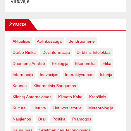
Virtuvėje
ŽYMOS
Aktualijos
Aplinkosauga
Bendruomenė
Darbo Rinka
Dezinformacija
Dirbtinis Intelektas
Duomenų Analizė
Ekologija
Ekonomika
Etika
Informacija
Inovacijos
Interaktyvumas
Istorija
Kaunas
Kibernetinis Saugumas
Klientų Aptarnavimas
Klimato Kaita
Krepšinis
Kultūra
Lietuva
Lietuvos Istorija
Meteorologija
Naujienos
Orai
Politika
Pramogos
Saugumas
Skaitmeninės Technologijos