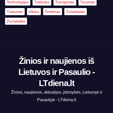
Technologijos
Tradicijos
Transportas
Turizmas
Tvarumas
Vilnius
Švietimas
Žiniasklaida
Žurnalistika
Žinios ir naujienos iš
Lietuvos ir Pasaulio -
LTdiena.lt
Žinios, naujienos, aktualijos, įdomybės, Lietuvoje ir
Pasaulyje - LTdiena.lt