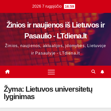
Skip
2026 7 rugpjūčio
16:59
to
content
Žinios ir naujienos iš Lietuvos ir
Pasaulio - LTdiena.lt
Žinios, naujienos, aktualijos, įdomybės, Lietuvoje
ir Pasaulyje - LTdiena.lt
Žyma:
Lietuvos universitetų
lyginimas