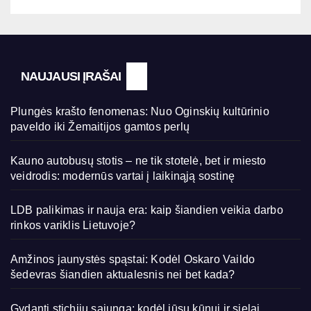
NAUJAUSI ĮRAŠAI
Plungės krašto fenomenas: Nuo Oginskių kultūrinio
paveldo iki Žemaitijos gamtos perlų
Kauno autobusų stotis – ne tik stotelė, bet ir miesto
veidrodis: modernūs vartai į laikinąją sostinę
LDB palikimas ir nauja era: kaip šiandien veikia darbo
rinkos variklis Lietuvoje?
Amžinos jaunystės spąstai: Kodėl Oskaro Vaildo
šedevras šiandien aktualesnis nei bet kada?
Gydanti stichijų sąjunga: kodėl jūsų kūnui ir sielai