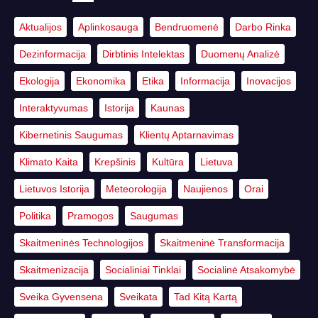
Aktualijos
Aplinkosauga
Bendruomenė
Darbo Rinka
Dezinformacija
Dirbtinis Intelektas
Duomenų Analizė
Ekologija
Ekonomika
Etika
Informacija
Inovacijos
Interaktyvumas
Istorija
Kaunas
Kibernetinis Saugumas
Klientų Aptarnavimas
Klimato Kaita
Krepšinis
Kultūra
Lietuva
Lietuvos Istorija
Meteorologija
Naujienos
Orai
Politika
Pramogos
Saugumas
Skaitmeninės Technologijos
Skaitmeninė Transformacija
Skaitmenizacija
Socialiniai Tinklai
Socialinė Atsakomybė
Sveika Gyvensena
Sveikata
Tad Kitą Kartą