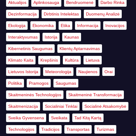
Aktualijos
Aplinkosauga
Bendruomenė
Darbo Rinka
Dezinformacija
Dirbtinis Intelektas
Duomenų Analizė
Ekologija
Ekonomika
Etika
Informacija
Inovacijos
Interaktyvumas
Istorija
Kaunas
Kibernetinis Saugumas
Klientų Aptarnavimas
Klimato Kaita
Krepšinis
Kultūra
Lietuva
Lietuvos Istorija
Meteorologija
Naujienos
Orai
Politika
Pramogos
Saugumas
Skaitmeninės Technologijos
Skaitmeninė Transformacija
Skaitmenizacija
Socialiniai Tinklai
Socialinė Atsakomybė
Sveika Gyvensena
Sveikata
Tad Kitą Kartą
Technologijos
Tradicijos
Transportas
Turizmas