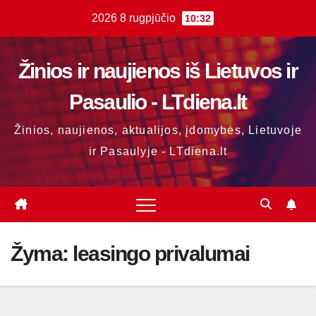
Skip
2026 8 rugpjūčio
10:32
to
content
Žinios ir naujienos iš Lietuvos ir
Pasaulio - LTdiena.lt
Žinios, naujienos, aktualijos, įdomybės, Lietuvoje
ir Pasaulyje - LTdiena.lt
Žyma:
leasingo privalumai