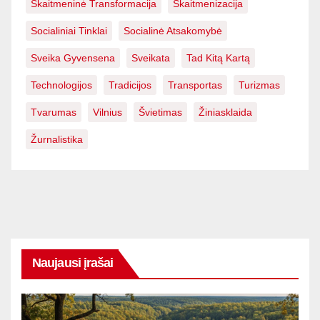
Skaitmeninė Transformacija
Skaitmenizacija
Socialiniai Tinklai
Socialinė Atsakomybė
Sveika Gyvensena
Sveikata
Tad Kitą Kartą
Technologijos
Tradicijos
Transportas
Turizmas
Tvarumas
Vilnius
Švietimas
Žiniasklaida
Žurnalistika
Naujausi įrašai