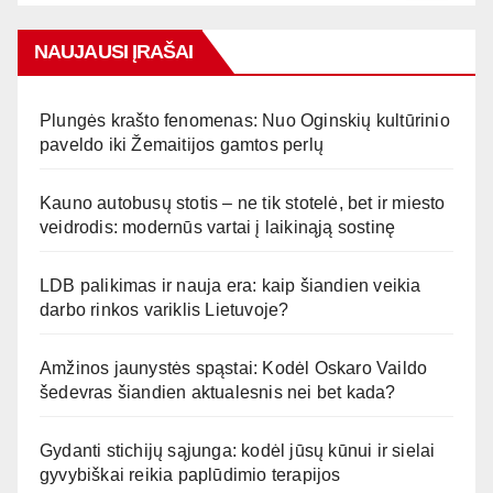
NAUJAUSI ĮRAŠAI
Plungės krašto fenomenas: Nuo Oginskių kultūrinio
paveldo iki Žemaitijos gamtos perlų
Kauno autobusų stotis – ne tik stotelė, bet ir miesto
veidrodis: modernūs vartai į laikinąją sostinę
LDB palikimas ir nauja era: kaip šiandien veikia
darbo rinkos variklis Lietuvoje?
Amžinos jaunystės spąstai: Kodėl Oskaro Vaildo
šedevras šiandien aktualesnis nei bet kada?
Gydanti stichijų sąjunga: kodėl jūsų kūnui ir sielai
gyvybiškai reikia paplūdimio terapijos