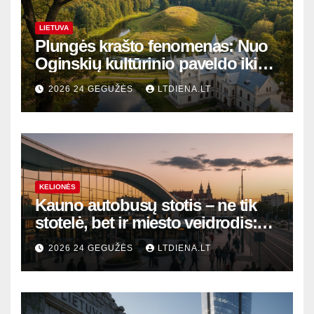
LIETUVA
Plungės krašto fenomenas: Nuo
Oginskių kultūrinio paveldo iki
Žemaitijos gamtos perlų
2026 24 GEGUŽĖS
LTDIENA.LT
KELIONĖS
Kauno autobusų stotis – ne tik
stotelė, bet ir miesto veidrodis:
modernūs vartai į laikinąją
2026 24 GEGUŽĖS
LTDIENA.LT
sostinę