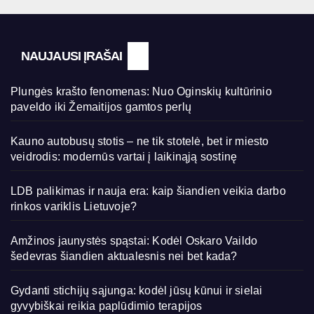
NAUJAUSI ĮRAŠAI
Plungės krašto fenomenas: Nuo Oginskių kultūrinio
paveldo iki Žemaitijos gamtos perlų
Kauno autobusų stotis – ne tik stotelė, bet ir miesto
veidrodis: modernūs vartai į laikinąją sostinę
LDB palikimas ir nauja era: kaip šiandien veikia darbo
rinkos variklis Lietuvoje?
Amžinos jaunystės spąstai: Kodėl Oskaro Vaildo
šedevras šiandien aktualesnis nei bet kada?
Gydanti stichijų sąjunga: kodėl jūsų kūnui ir sielai
gyvybiškai reikia paplūdimio terapijos