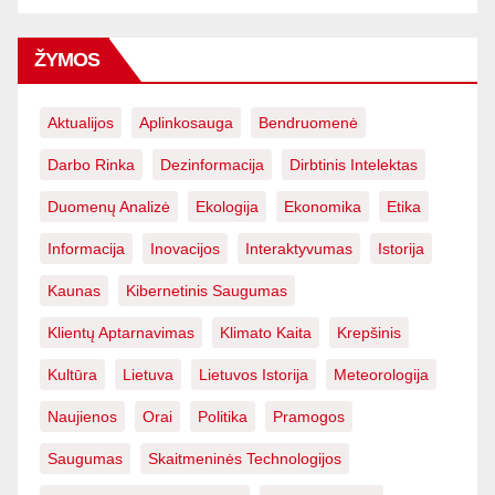
ŽYMOS
Aktualijos
Aplinkosauga
Bendruomenė
Darbo Rinka
Dezinformacija
Dirbtinis Intelektas
Duomenų Analizė
Ekologija
Ekonomika
Etika
Informacija
Inovacijos
Interaktyvumas
Istorija
Kaunas
Kibernetinis Saugumas
Klientų Aptarnavimas
Klimato Kaita
Krepšinis
Kultūra
Lietuva
Lietuvos Istorija
Meteorologija
Naujienos
Orai
Politika
Pramogos
Saugumas
Skaitmeninės Technologijos