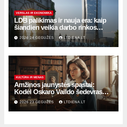
VERSLAS IR EKONOMIKA
LDB palikimas ir nauja era: kaip
šiandien veikia darbo rinkos
variklis Lietuvoje?
2026 24 GEGUŽĖS
LTDIENA.LT
KULTŪRA IR MENAS
Amžinos jaunystės spąstai:
Kodėl Oskaro Vaildo šedevras
šiandien aktualesnis nei bet
2026 23 GEGUŽĖS
LTDIENA.LT
kada?