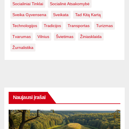
Socialiniai Tinklai
Socialinė Atsakomybė
Sveika Gyvensena
Sveikata
Tad Kitą Kartą
Technologijos
Tradicijos
Transportas
Turizmas
Tvarumas
Vilnius
Švietimas
Žiniasklaida
Žurnalistika
Naujausi įrašai