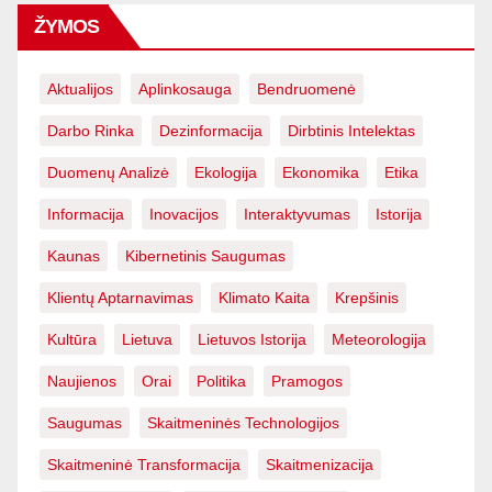
ŽYMOS
Aktualijos
Aplinkosauga
Bendruomenė
Darbo Rinka
Dezinformacija
Dirbtinis Intelektas
Duomenų Analizė
Ekologija
Ekonomika
Etika
Informacija
Inovacijos
Interaktyvumas
Istorija
Kaunas
Kibernetinis Saugumas
Klientų Aptarnavimas
Klimato Kaita
Krepšinis
Kultūra
Lietuva
Lietuvos Istorija
Meteorologija
Naujienos
Orai
Politika
Pramogos
Saugumas
Skaitmeninės Technologijos
Skaitmeninė Transformacija
Skaitmenizacija