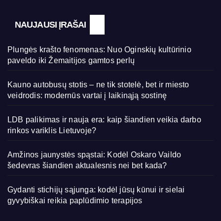
NAUJAUSI ĮRAŠAI
Plungės krašto fenomenas: Nuo Oginskių kultūrinio
paveldo iki Žemaitijos gamtos perlų
Kauno autobusų stotis – ne tik stotelė, bet ir miesto
veidrodis: modernūs vartai į laikinąją sostinę
LDB palikimas ir nauja era: kaip šiandien veikia darbo
rinkos variklis Lietuvoje?
Amžinos jaunystės spąstai: Kodėl Oskaro Vaildo
šedevras šiandien aktualesnis nei bet kada?
Gydanti stichijų sąjunga: kodėl jūsų kūnui ir sielai
gyvybiškai reikia paplūdimio terapijos