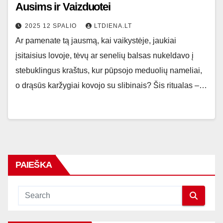
Ausims ir Vaizduotei
2025 12 SPALIO
LTDIENA.LT
Ar pamenate tą jausmą, kai vaikystėje, jaukiai
įsitaisius lovoje, tėvų ar senelių balsas nukeldavo į
stebuklingus kraštus, kur pūpsojo meduolių nameliai,
o drąsūs karžygiai kovojo su slibinais? Šis ritualas –…
PAIEŠKA