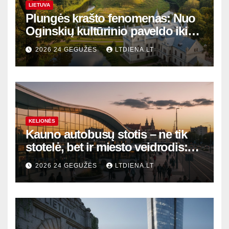
LIETUVA
Plungės krašto fenomenas: Nuo
Oginskių kultūrinio paveldo iki
Žemaitijos gamtos perlų
2026 24 GEGUŽĖS
LTDIENA.LT
KELIONĖS
Kauno autobusų stotis – ne tik
stotelė, bet ir miesto veidrodis:
modernūs vartai į laikinąją
2026 24 GEGUŽĖS
LTDIENA.LT
sostinę