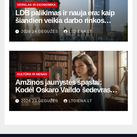
VERSLAS IR EKONOMIKA
LDB palikimas ir nauja era: kaip
šiandien veikia darbo rinkos
variklis Lietuvoje?
2026 24 GEGUŽĖS
LTDIENA.LT
KULTŪRA IR MENAS
Amžinos jaunystės spąstai:
Kodėl Oskaro Vaildo šedevras
šiandien aktualesnis nei bet
2026 23 GEGUŽĖS
LTDIENA.LT
kada?