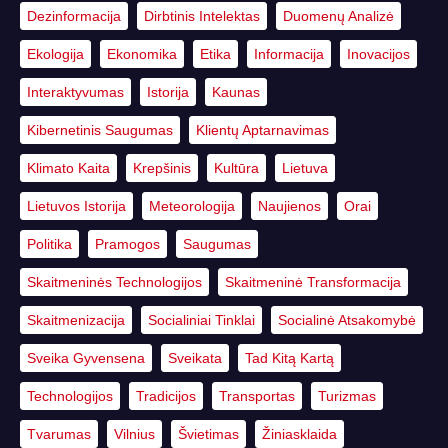
Dezinformacija
Dirbtinis Intelektas
Duomenų Analizė
Ekologija
Ekonomika
Etika
Informacija
Inovacijos
Interaktyvumas
Istorija
Kaunas
Kibernetinis Saugumas
Klientų Aptarnavimas
Klimato Kaita
Krepšinis
Kultūra
Lietuva
Lietuvos Istorija
Meteorologija
Naujienos
Orai
Politika
Pramogos
Saugumas
Skaitmeninės Technologijos
Skaitmeninė Transformacija
Skaitmenizacija
Socialiniai Tinklai
Socialinė Atsakomybė
Sveika Gyvensena
Sveikata
Tad Kitą Kartą
Technologijos
Tradicijos
Transportas
Turizmas
Tvarumas
Vilnius
Švietimas
Žiniasklaida