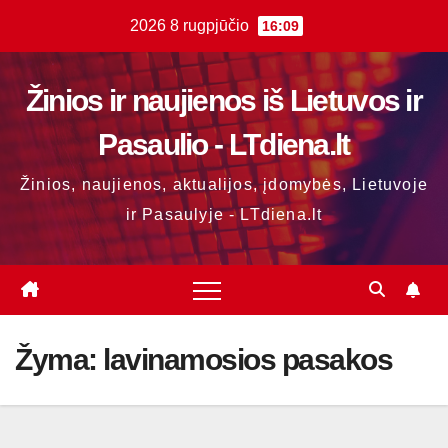
Skip
2026 8 rugpjūčio
16:09
to
content
Žinios ir naujienos iš Lietuvos ir
Pasaulio - LTdiena.lt
Žinios, naujienos, aktualijos, įdomybės, Lietuvoje
ir Pasaulyje - LTdiena.lt
Žyma:
lavinamosios pasakos