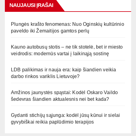
NAUJAUSI ĮRAŠAI
Plungės krašto fenomenas: Nuo Oginskių kultūrinio
paveldo iki Žemaitijos gamtos perlų
Kauno autobusų stotis – ne tik stotelė, bet ir miesto
veidrodis: modernūs vartai į laikinąją sostinę
LDB palikimas ir nauja era: kaip šiandien veikia
darbo rinkos variklis Lietuvoje?
Amžinos jaunystės spąstai: Kodėl Oskaro Vaildo
šedevras šiandien aktualesnis nei bet kada?
Gydanti stichijų sąjunga: kodėl jūsų kūnui ir sielai
gyvybiškai reikia paplūdimio terapijos