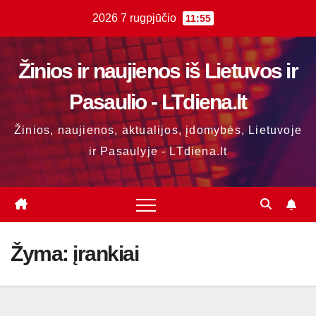
Skip
2026 7 rugpjūčio
11:55
to
content
Žinios ir naujienos iš Lietuvos ir
Pasaulio - LTdiena.lt
Žinios, naujienos, aktualijos, įdomybės, Lietuvoje
ir Pasaulyje - LTdiena.lt
Žyma:
įrankiai