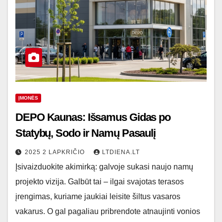
ĮMONĖS
DEPO Kaunas: Išsamus Gidas po
Statybų, Sodo ir Namų Pasaulį
2025 2 LAPKRIČIO
LTDIENA.LT
Įsivaizduokite akimirką: galvoje sukasi naujo namų
projekto vizija. Galbūt tai – ilgai svajotas terasos
įrengimas, kuriame jaukiai leisite šiltus vasaros
vakarus. O gal pagaliau pribrendote atnaujinti vonios