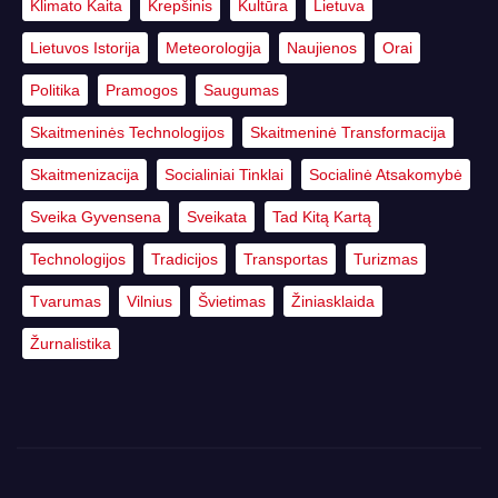
Klimato Kaita
Krepšinis
Kultūra
Lietuva
Lietuvos Istorija
Meteorologija
Naujienos
Orai
Politika
Pramogos
Saugumas
Skaitmeninės Technologijos
Skaitmeninė Transformacija
Skaitmenizacija
Socialiniai Tinklai
Socialinė Atsakomybė
Sveika Gyvensena
Sveikata
Tad Kitą Kartą
Technologijos
Tradicijos
Transportas
Turizmas
Tvarumas
Vilnius
Švietimas
Žiniasklaida
Žurnalistika