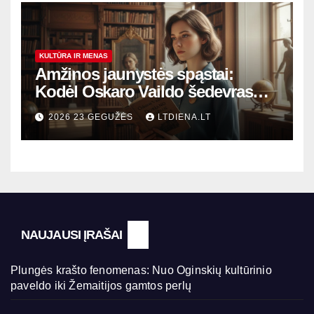
KULTŪRA IR MENAS
Amžinos jaunystės spąstai:
Kodėl Oskaro Vaildo šedevras
šiandien aktualesnis nei bet
2026 23 GEGUŽĖS
LTDIENA.LT
kada?
NAUJAUSI ĮRAŠAI
Plungės krašto fenomenas: Nuo Oginskių kultūrinio
paveldo iki Žemaitijos gamtos perlų