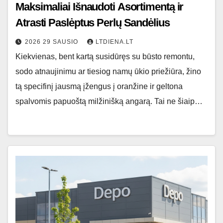
Maksimaliai Išnaudoti Asortimentą ir
Atrasti Paslėptus Perlų Sandėlius
2026 29 SAUSIO
LTDIENA.LT
Kiekvienas, bent kartą susidūręs su būsto remontu,
sodo atnaujinimu ar tiesiog namų ūkio priežiūra, žino
tą specifinį jausmą įžengus į oranžine ir geltona
spalvomis papuoštą milžinišką angarą. Tai ne šiaip…