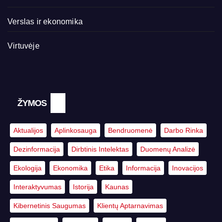
Verslas ir ekonomika
Virtuvėje
ŽYMOS
Aktualijos
Aplinkosauga
Bendruomenė
Darbo Rinka
Dezinformacija
Dirbtinis Intelektas
Duomenų Analizė
Ekologija
Ekonomika
Etika
Informacija
Inovacijos
Interaktyvumas
Istorija
Kaunas
Kibernetinis Saugumas
Klientų Aptarnavimas