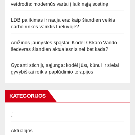
veidrodis: modernūs vartai į laikinąją sostinę
LDB palikimas ir nauja era: kaip šiandien veikia
darbo rinkos variklis Lietuvoje?
Amžinos jaunystės spąstai: Kodėl Oskaro Vaildo
šedevras šiandien aktualesnis nei bet kada?
Gydanti stichijų sąjunga: kodėl jūsų kūnui ir sielai
gyvybiškai reikia paplūdimio terapijos
KATEGORIJOS
„`
Aktualijos