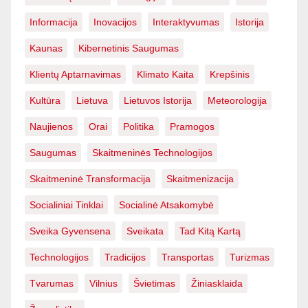
Informacija
Inovacijos
Interaktyvumas
Istorija
Kaunas
Kibernetinis Saugumas
Klientų Aptarnavimas
Klimato Kaita
Krepšinis
Kultūra
Lietuva
Lietuvos Istorija
Meteorologija
Naujienos
Orai
Politika
Pramogos
Saugumas
Skaitmeninės Technologijos
Skaitmeninė Transformacija
Skaitmenizacija
Socialiniai Tinklai
Socialinė Atsakomybė
Sveika Gyvensena
Sveikata
Tad Kitą Kartą
Technologijos
Tradicijos
Transportas
Turizmas
Tvarumas
Vilnius
Švietimas
Žiniasklaida