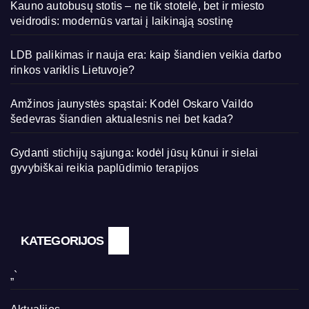
Kauno autobusų stotis – ne tik stotelė, bet ir miesto
veidrodis: modernūs vartai į laikinąją sostinę
LDB palikimas ir nauja era: kaip šiandien veikia darbo
rinkos variklis Lietuvoje?
Amžinos jaunystės spąstai: Kodėl Oskaro Vaildo
šedevras šiandien aktualesnis nei bet kada?
Gydanti stichijų sąjunga: kodėl jūsų kūnui ir sielai
gyvybiškai reikia paplūdimio terapijos
KATEGORIJOS
„`