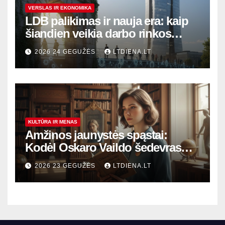
VERSLAS IR EKONOMIKA
LDB palikimas ir nauja era: kaip
šiandien veikia darbo rinkos
variklis Lietuvoje?
2026 24 GEGUŽĖS
LTDIENA.LT
KULTŪRA IR MENAS
Amžinos jaunystės spąstai:
Kodėl Oskaro Vaildo šedevras
šiandien aktualesnis nei bet
2026 23 GEGUŽĖS
LTDIENA.LT
kada?