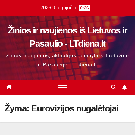
Skip
2026 9 rugpjūčio
0:26
to
content
Žinios ir naujienos iš Lietuvos ir
Pasaulio - LTdiena.lt
Žinios, naujienos, aktualijos, įdomybės, Lietuvoje
ir Pasaulyje - LTdiena.lt
Žyma:
Eurovizijos nugalėtojai