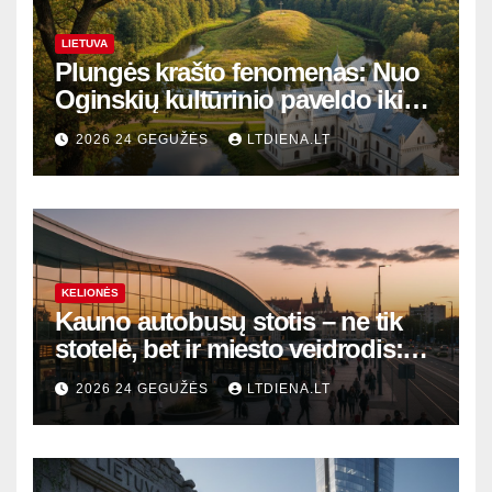
LIETUVA
Plungės krašto fenomenas: Nuo
Oginskių kultūrinio paveldo iki
Žemaitijos gamtos perlų
2026 24 GEGUŽĖS
LTDIENA.LT
KELIONĖS
Kauno autobusų stotis – ne tik
stotelė, bet ir miesto veidrodis:
modernūs vartai į laikinąją
2026 24 GEGUŽĖS
LTDIENA.LT
sostinę