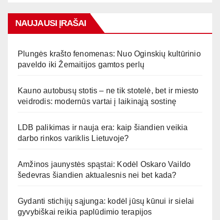
NAUJAUSI ĮRAŠAI
Plungės krašto fenomenas: Nuo Oginskių kultūrinio
paveldo iki Žemaitijos gamtos perlų
Kauno autobusų stotis – ne tik stotelė, bet ir miesto
veidrodis: modernūs vartai į laikinąją sostinę
LDB palikimas ir nauja era: kaip šiandien veikia
darbo rinkos variklis Lietuvoje?
Amžinos jaunystės spąstai: Kodėl Oskaro Vaildo
šedevras šiandien aktualesnis nei bet kada?
Gydanti stichijų sąjunga: kodėl jūsų kūnui ir sielai
gyvybiškai reikia paplūdimio terapijos