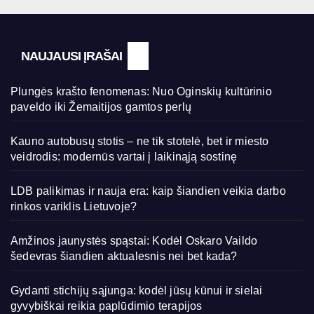
NAUJAUSI ĮRAŠAI
Plungės krašto fenomenas: Nuo Oginskių kultūrinio
paveldo iki Žemaitijos gamtos perlų
Kauno autobusų stotis – ne tik stotelė, bet ir miesto
veidrodis: modernūs vartai į laikinąją sostinę
LDB palikimas ir nauja era: kaip šiandien veikia darbo
rinkos variklis Lietuvoje?
Amžinos jaunystės spąstai: Kodėl Oskaro Vaildo
šedevras šiandien aktualesnis nei bet kada?
Gydanti stichijų sąjunga: kodėl jūsų kūnui ir sielai
gyvybiškai reikia paplūdimio terapijos