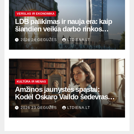
VERSLAS IR EKONOMIKA
LDB palikimas ir nauja era: kaip
šiandien veikia darbo rinkos
variklis Lietuvoje?
2026 24 GEGUŽĖS
LTDIENA.LT
KULTŪRA IR MENAS
Amžinos jaunystės spąstai:
Kodėl Oskaro Vaildo šedevras
šiandien aktualesnis nei bet
2026 23 GEGUŽĖS
LTDIENA.LT
kada?