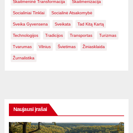
Skaitmeninė Transformacija
Skaitmenizacija
Socialiniai Tinklai
Socialinė Atsakomybė
Sveika Gyvensena
Sveikata
Tad Kitą Kartą
Technologijos
Tradicijos
Transportas
Turizmas
Tvarumas
Vilnius
Švietimas
Žiniasklaida
Žurnalistika
Naujausi įrašai