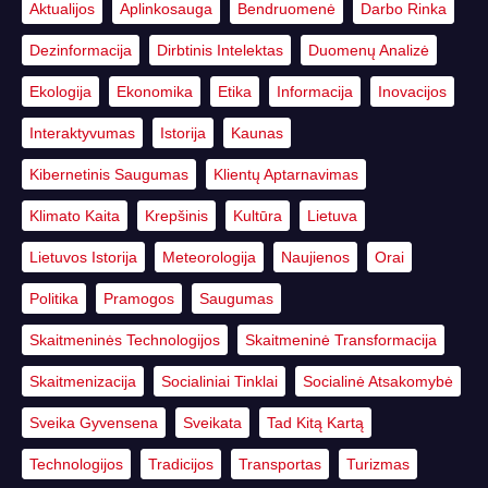
Aktualijos
Aplinkosauga
Bendruomenė
Darbo Rinka
Dezinformacija
Dirbtinis Intelektas
Duomenų Analizė
Ekologija
Ekonomika
Etika
Informacija
Inovacijos
Interaktyvumas
Istorija
Kaunas
Kibernetinis Saugumas
Klientų Aptarnavimas
Klimato Kaita
Krepšinis
Kultūra
Lietuva
Lietuvos Istorija
Meteorologija
Naujienos
Orai
Politika
Pramogos
Saugumas
Skaitmeninės Technologijos
Skaitmeninė Transformacija
Skaitmenizacija
Socialiniai Tinklai
Socialinė Atsakomybė
Sveika Gyvensena
Sveikata
Tad Kitą Kartą
Technologijos
Tradicijos
Transportas
Turizmas