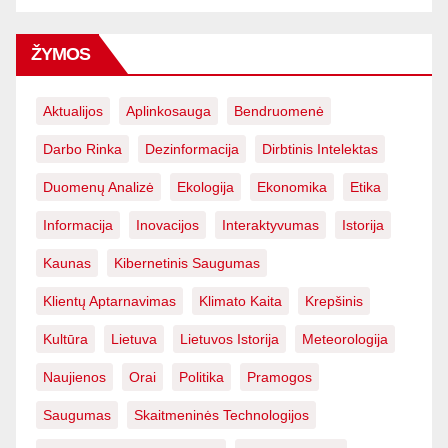
ŽYMOS
Aktualijos
Aplinkosauga
Bendruomenė
Darbo Rinka
Dezinformacija
Dirbtinis Intelektas
Duomenų Analizė
Ekologija
Ekonomika
Etika
Informacija
Inovacijos
Interaktyvumas
Istorija
Kaunas
Kibernetinis Saugumas
Klientų Aptarnavimas
Klimato Kaita
Krepšinis
Kultūra
Lietuva
Lietuvos Istorija
Meteorologija
Naujienos
Orai
Politika
Pramogos
Saugumas
Skaitmeninės Technologijos