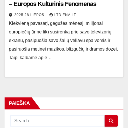
– Europos Kultūrinis Fenomenas
2025 28 LIEPOS
LTDIENA.LT
Kiekvieną pavasarį, gegužės mėnesį, milijonai
europiečių (ir ne tik) susirenka prie savo televizorių
ekranų, pasipuošia savo šalių vėliavų spalvomis ir
pasiruošia metinei muzikos, blizgučių ir dramos dozei.
Taip, kalbame apie…
PAIEŠKA