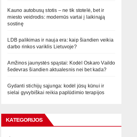
Kauno autobusų stotis – ne tik stotelė, bet ir
miesto veidrodis: modernūs vartai į laikinąją
sostinę
LDB palikimas ir nauja era: kaip šiandien veikia
darbo rinkos variklis Lietuvoje?
Amžinos jaunystės spąstai: Kodėl Oskaro Vaildo
šedevras šiandien aktualesnis nei bet kada?
Gydanti stichijų sąjunga: kodėl jūsų kūnui ir
sielai gyvybiškai reikia paplūdimio terapijos
KATEGORIJOS