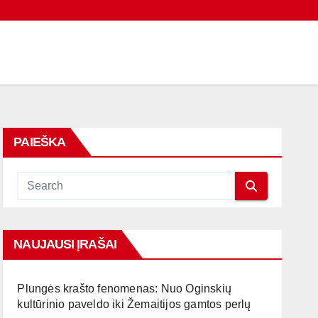
PAIEŠKA
NAUJAUSI ĮRAŠAI
Plungės krašto fenomenas: Nuo Oginskių
kultūrinio paveldo iki Žemaitijos gamtos perlų