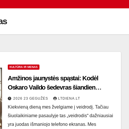
as
KULTŪRA IR MENAS
Amžinos jaunystės spąstai: Kodėl
Oskaro Vaildo šedevras šiandien
aktualesnis nei bet kada?
2026 23 GEGUŽĖS
LTDIENA.LT
Kiekvieną dieną mes žvelgiame į veidrodį. Tačiau
šiuolaikiniame pasaulyje tas „veidrodis“ dažniausiai
yra juodas išmaniojo telefono ekranas. Mes