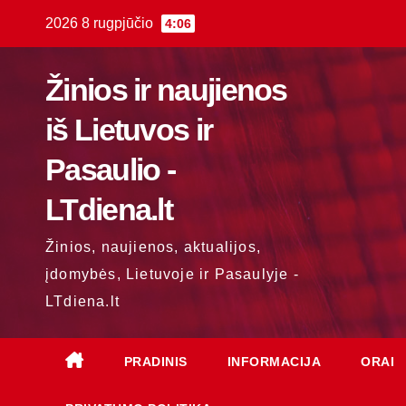
Skip
2026 8 rugpjūčio
4:06
to
content
Žinios ir naujienos
iš Lietuvos ir
Pasaulio -
LTdiena.lt
Žinios, naujienos, aktualijos,
įdomybės, Lietuvoje ir Pasaulyje -
LTdiena.lt
PRADINIS
INFORMACIJA
ORAI