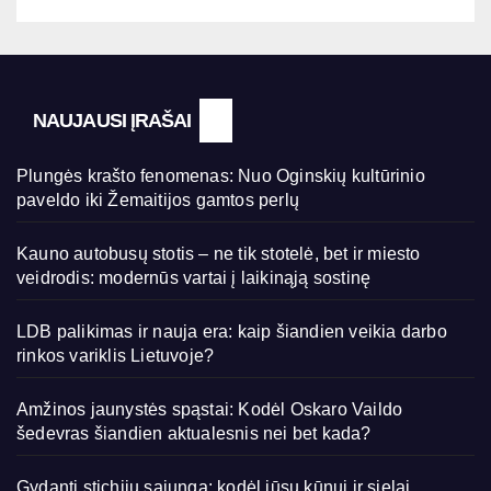
NAUJAUSI ĮRAŠAI
Plungės krašto fenomenas: Nuo Oginskių kultūrinio
paveldo iki Žemaitijos gamtos perlų
Kauno autobusų stotis – ne tik stotelė, bet ir miesto
veidrodis: modernūs vartai į laikinąją sostinę
LDB palikimas ir nauja era: kaip šiandien veikia darbo
rinkos variklis Lietuvoje?
Amžinos jaunystės spąstai: Kodėl Oskaro Vaildo
šedevras šiandien aktualesnis nei bet kada?
Gydanti stichijų sąjunga: kodėl jūsų kūnui ir sielai