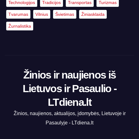
Technologijos
Tradicijos
Transportas
Turizmas
Tvarumas
Vilnius
Švietimas
Žiniasklaida
Žurnalistika
Žinios ir naujienos iš
Lietuvos ir Pasaulio -
LTdiena.lt
Žinios, naujienos, aktualijos, įdomybės, Lietuvoje ir
Pasaulyje - LTdiena.lt