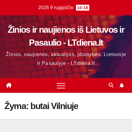
Skip
2026 9 rugpjūčio
10:18
to
content
Žinios ir naujienos iš Lietuvos ir
Pasaulio - LTdiena.lt
Žinios, naujienos, aktualijos, įdomybės, Lietuvoje
ir Pasaulyje - LTdiena.lt
Žyma:
butai Vilniuje