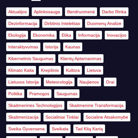
Aktualijos
Aplinkosauga
Bendruomenė
Darbo Rinka
Dezinformacija
Dirbtinis Intelektas
Duomenų Analizė
Ekologija
Ekonomika
Etika
Informacija
Inovacijos
Interaktyvumas
Istorija
Kaunas
Kibernetinis Saugumas
Klientų Aptarnavimas
Klimato Kaita
Krepšinis
Kultūra
Lietuva
Lietuvos Istorija
Meteorologija
Naujienos
Orai
Politika
Pramogos
Saugumas
Skaitmeninės Technologijos
Skaitmeninė Transformacija
Skaitmenizacija
Socialiniai Tinklai
Socialinė Atsakomybė
Sveika Gyvensena
Sveikata
Tad Kitą Kartą