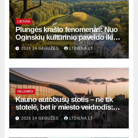
LIETUVA
Plungės krašto fenomenas: Nuo
Oginskių kultūrinio paveldo iki
Žemaitijos gamtos perlų
2026 24 GEGUŽĖS
LTDIENA.LT
KELIONĖS
Kauno autobusų stotis – ne tik
stotelė, bet ir miesto veidrodis:
modernūs vartai į laikinąją
2026 24 GEGUŽĖS
LTDIENA.LT
sostinę