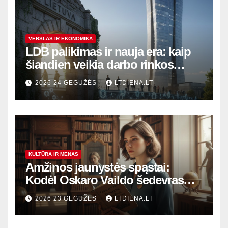
VERSLAS IR EKONOMIKA
LDB palikimas ir nauja era: kaip
šiandien veikia darbo rinkos
variklis Lietuvoje?
2026 24 GEGUŽĖS
LTDIENA.LT
KULTŪRA IR MENAS
Amžinos jaunystės spąstai:
Kodėl Oskaro Vaildo šedevras
šiandien aktualesnis nei bet
2026 23 GEGUŽĖS
LTDIENA.LT
kada?