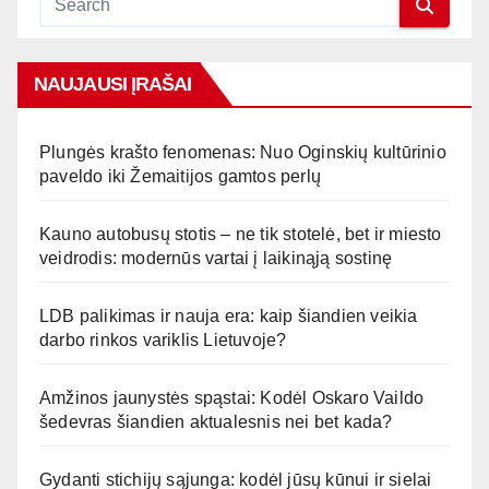
NAUJAUSI ĮRAŠAI
Plungės krašto fenomenas: Nuo Oginskių kultūrinio
paveldo iki Žemaitijos gamtos perlų
Kauno autobusų stotis – ne tik stotelė, bet ir miesto
veidrodis: modernūs vartai į laikinąją sostinę
LDB palikimas ir nauja era: kaip šiandien veikia
darbo rinkos variklis Lietuvoje?
Amžinos jaunystės spąstai: Kodėl Oskaro Vaildo
šedevras šiandien aktualesnis nei bet kada?
Gydanti stichijų sąjunga: kodėl jūsų kūnui ir sielai