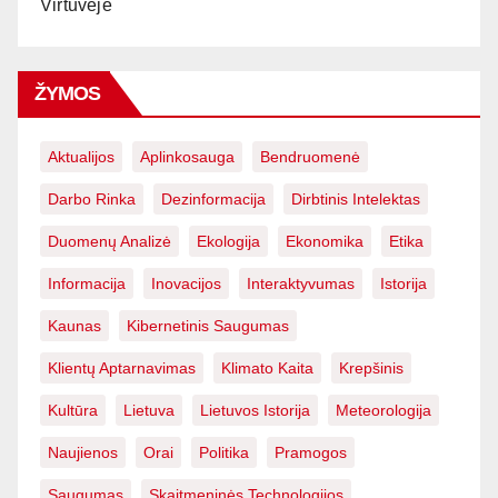
Virtuvėje
ŽYMOS
Aktualijos
Aplinkosauga
Bendruomenė
Darbo Rinka
Dezinformacija
Dirbtinis Intelektas
Duomenų Analizė
Ekologija
Ekonomika
Etika
Informacija
Inovacijos
Interaktyvumas
Istorija
Kaunas
Kibernetinis Saugumas
Klientų Aptarnavimas
Klimato Kaita
Krepšinis
Kultūra
Lietuva
Lietuvos Istorija
Meteorologija
Naujienos
Orai
Politika
Pramogos
Saugumas
Skaitmeninės Technologijos