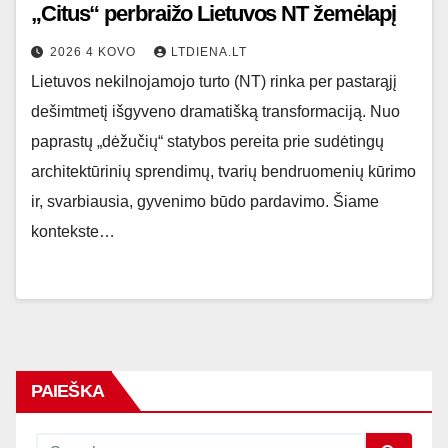
„Citus“ perbraižo Lietuvos NT žemėlapį
2026 4 KOVO
LTDIENA.LT
Lietuvos nekilnojamojo turto (NT) rinka per pastarąjį
dešimtmetį išgyveno dramatišką transformaciją. Nuo
paprastų „dėžučių“ statybos pereita prie sudėtingų
architektūrinių sprendimų, tvarių bendruomenių kūrimo
ir, svarbiausia, gyvenimo būdo pardavimo. Šiame
kontekste…
PAIEŠKA