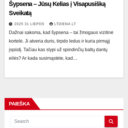
Šypsena – Jūsų Kelias į Visapusišką
Sveikatą
2025 31 LIEPOS
LTDIENA.LT
Dažnai sakoma, kad šypsena – tai žmogaus vizitinė
kortelė. Ji atveria duris, tirpdo ledus ir kuria pirmąjį
įspūdį. Tačiau kas slypi už spindinčių baltų dantų
eilės? Ar kada susimąstėte, kad…
PAIEŠKA