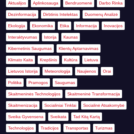
Aktualijos
Aplinkosauga
Bendruomenė
Darbo Rinka
Dezinformacija
Dirbtinis Intelektas
Duomenų Analizė
Ekologija
Ekonomika
Etika
Informacija
Inovacijos
Interaktyvumas
Istorija
Kaunas
Kibernetinis Saugumas
Klientų Aptarnavimas
Klimato Kaita
Krepšinis
Kultūra
Lietuva
Lietuvos Istorija
Meteorologija
Naujienos
Orai
Politika
Pramogos
Saugumas
Skaitmeninės Technologijos
Skaitmeninė Transformacija
Skaitmenizacija
Socialiniai Tinklai
Socialinė Atsakomybė
Sveika Gyvensena
Sveikata
Tad Kitą Kartą
Technologijos
Tradicijos
Transportas
Turizmas