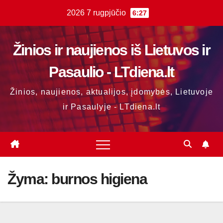
Skip
2026 7 rugpjūčio
6:27
to
content
Žinios ir naujienos iš Lietuvos ir
Pasaulio - LTdiena.lt
Žinios, naujienos, aktualijos, įdomybės, Lietuvoje
ir Pasaulyje - LTdiena.lt
Žyma:
burnos higiena