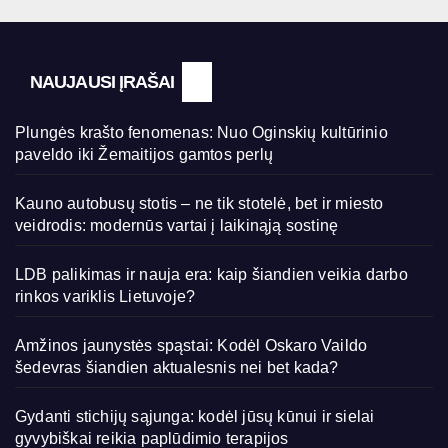
NAUJAUSI ĮRAŠAI
Plungės krašto fenomenas: Nuo Oginskių kultūrinio
paveldo iki Žemaitijos gamtos perlų
Kauno autobusų stotis – ne tik stotelė, bet ir miesto
veidrodis: modernūs vartai į laikinąją sostinę
LDB palikimas ir nauja era: kaip šiandien veikia darbo
rinkos variklis Lietuvoje?
Amžinos jaunystės spąstai: Kodėl Oskaro Vaildo
šedevras šiandien aktualesnis nei bet kada?
Gydanti stichijų sąjunga: kodėl jūsų kūnui ir sielai
gyvybiškai reikia paplūdimio terapijos