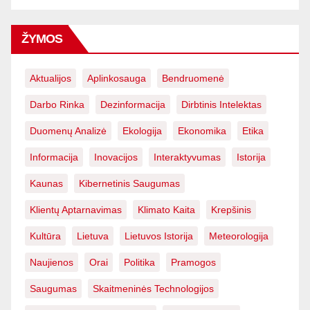
ŽYMOS
Aktualijos
Aplinkosauga
Bendruomenė
Darbo Rinka
Dezinformacija
Dirbtinis Intelektas
Duomenų Analizė
Ekologija
Ekonomika
Etika
Informacija
Inovacijos
Interaktyvumas
Istorija
Kaunas
Kibernetinis Saugumas
Klientų Aptarnavimas
Klimato Kaita
Krepšinis
Kultūra
Lietuva
Lietuvos Istorija
Meteorologija
Naujienos
Orai
Politika
Pramogos
Saugumas
Skaitmeninės Technologijos