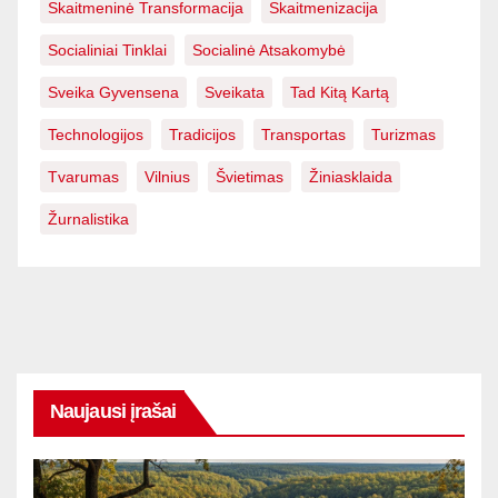
Skaitmeninė Transformacija
Skaitmenizacija
Socialiniai Tinklai
Socialinė Atsakomybė
Sveika Gyvensena
Sveikata
Tad Kitą Kartą
Technologijos
Tradicijos
Transportas
Turizmas
Tvarumas
Vilnius
Švietimas
Žiniasklaida
Žurnalistika
Naujausi įrašai