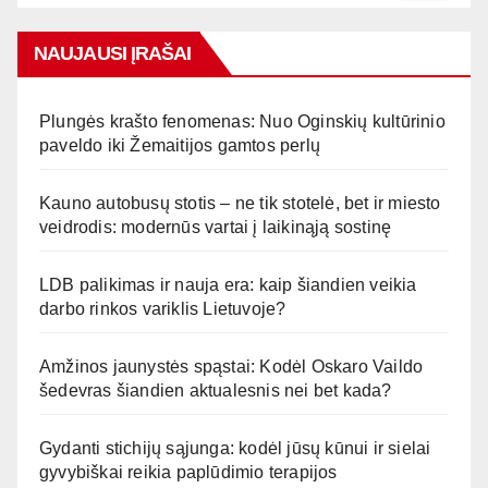
NAUJAUSI ĮRAŠAI
Plungės krašto fenomenas: Nuo Oginskių kultūrinio
paveldo iki Žemaitijos gamtos perlų
Kauno autobusų stotis – ne tik stotelė, bet ir miesto
veidrodis: modernūs vartai į laikinąją sostinę
LDB palikimas ir nauja era: kaip šiandien veikia
darbo rinkos variklis Lietuvoje?
Amžinos jaunystės spąstai: Kodėl Oskaro Vaildo
šedevras šiandien aktualesnis nei bet kada?
Gydanti stichijų sąjunga: kodėl jūsų kūnui ir sielai
gyvybiškai reikia paplūdimio terapijos