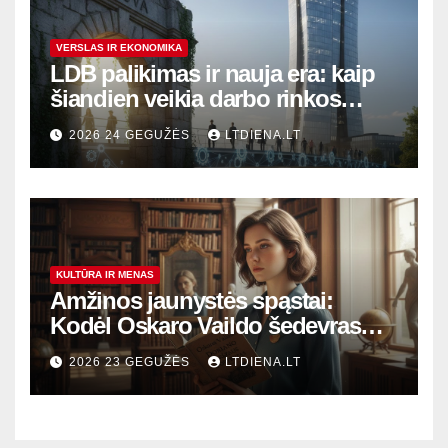
VERSLAS IR EKONOMIKA
LDB palikimas ir nauja era: kaip
šiandien veikia darbo rinkos
variklis Lietuvoje?
2026 24 GEGUŽĖS
LTDIENA.LT
KULTŪRA IR MENAS
Amžinos jaunystės spąstai:
Kodėl Oskaro Vaildo šedevras
šiandien aktualesnis nei bet
2026 23 GEGUŽĖS
LTDIENA.LT
kada?