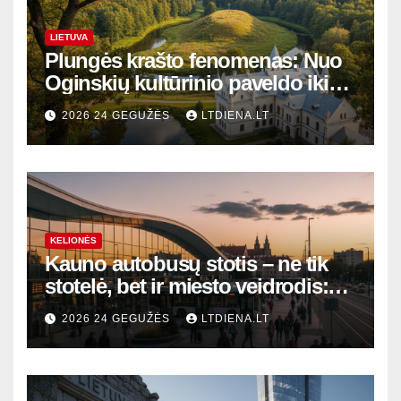
LIETUVA
Plungės krašto fenomenas: Nuo
Oginskių kultūrinio paveldo iki
Žemaitijos gamtos perlų
2026 24 GEGUŽĖS
LTDIENA.LT
KELIONĖS
Kauno autobusų stotis – ne tik
stotelė, bet ir miesto veidrodis:
modernūs vartai į laikinąją
2026 24 GEGUŽĖS
LTDIENA.LT
sostinę