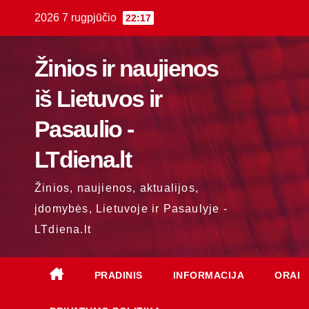
Skip
2026 7 rugpjūčio
22:17
to
content
Žinios ir naujienos
iš Lietuvos ir
Pasaulio -
LTdiena.lt
Žinios, naujienos, aktualijos,
įdomybės, Lietuvoje ir Pasaulyje -
LTdiena.lt
PRADINIS
INFORMACIJA
ORAI