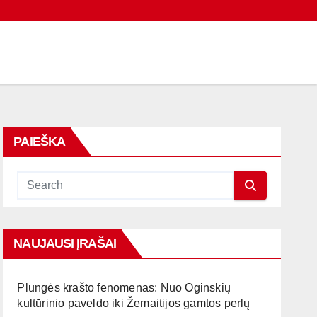
PAIEŠKA
NAUJAUSI ĮRAŠAI
Plungės krašto fenomenas: Nuo Oginskių
kultūrinio paveldo iki Žemaitijos gamtos perlų