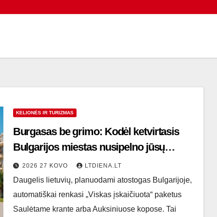
KELIONĖS IR TURIZMAS
Burgasas be grimo: Kodėl ketvirtasis
Bulgarijos miestas nusipelno jūsų
vasaros
2026 27 KOVO
LTDIENA.LT
Daugelis lietuvių, planuodami atostogas Bulgarijoje,
automatiškai renkasi „Viskas įskaičiuota“ paketus
Saulėtame krante arba Auksiniuose kopose. Tai