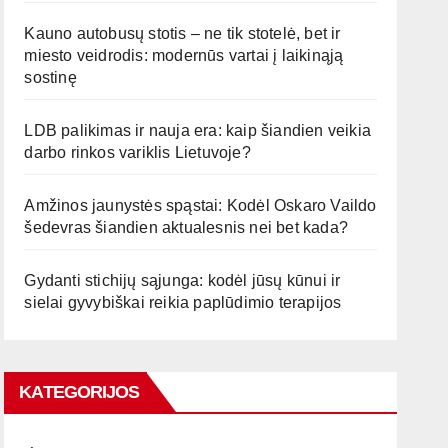
Kauno autobusų stotis – ne tik stotelė, bet ir
miesto veidrodis: modernūs vartai į laikinąją
sostinę
LDB palikimas ir nauja era: kaip šiandien veikia
darbo rinkos variklis Lietuvoje?
Amžinos jaunystės spąstai: Kodėl Oskaro Vaildo
šedevras šiandien aktualesnis nei bet kada?
Gydanti stichijų sąjunga: kodėl jūsų kūnui ir
sielai gyvybiškai reikia paplūdimio terapijos
KATEGORIJOS