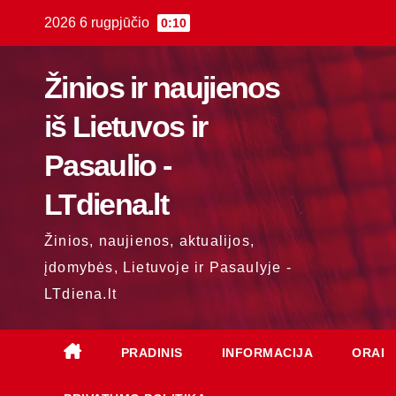
Skip
2026 6 rugpjūčio
0:10
to
content
Žinios ir naujienos
iš Lietuvos ir
Pasaulio -
LTdiena.lt
Žinios, naujienos, aktualijos,
įdomybės, Lietuvoje ir Pasaulyje -
LTdiena.lt
PRADINIS
INFORMACIJA
ORAI