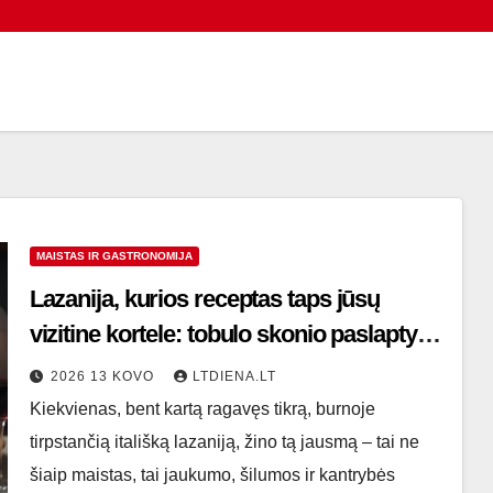
MAISTAS IR GASTRONOMIJA
Lazanija, kurios receptas taps jūsų
vizitine kortele: tobulo skonio paslaptys
ir itališka klasika namuose
2026 13 KOVO
LTDIENA.LT
Kiekvienas, bent kartą ragavęs tikrą, burnoje
tirpstančią itališką lazaniją, žino tą jausmą – tai ne
šiaip maistas, tai jaukumo, šilumos ir kantrybės