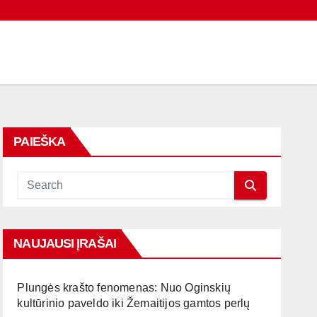
PAIEŠKA
NAUJAUSI ĮRAŠAI
Plungės krašto fenomenas: Nuo Oginskių
kultūrinio paveldo iki Žemaitijos gamtos perlų