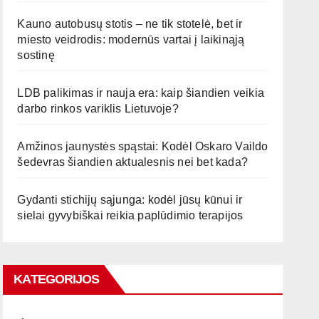
Kauno autobusų stotis – ne tik stotelė, bet ir
miesto veidrodis: modernūs vartai į laikinąją
sostinę
LDB palikimas ir nauja era: kaip šiandien veikia
darbo rinkos variklis Lietuvoje?
Amžinos jaunystės spąstai: Kodėl Oskaro Vaildo
šedevras šiandien aktualesnis nei bet kada?
Gydanti stichijų sąjunga: kodėl jūsų kūnui ir
sielai gyvybiškai reikia paplūdimio terapijos
KATEGORIJOS