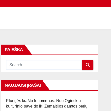
PAIEŠKA
NAUJAUSI ĮRAŠAI
Plungės krašto fenomenas: Nuo Oginskių
kultūrinio paveldo iki Žemaitijos gamtos perlų