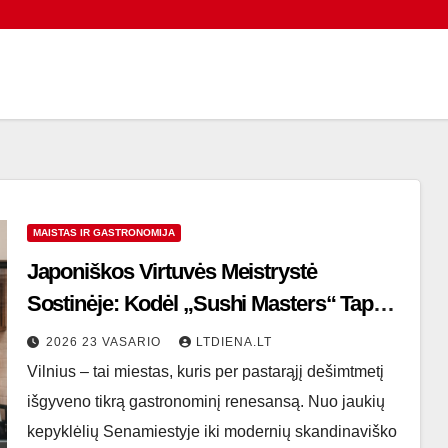
MAISTAS IR GASTRONOMIJA
Japoniškos Virtuvės Meistrystė
Sostinėje: Kodėl „Sushi Masters“ Tapo
Vilniečių Favoritu?
2026 23 VASARIO
LTDIENA.LT
Vilnius – tai miestas, kuris per pastarąjį dešimtmetį
išgyveno tikrą gastronominį renesansą. Nuo jaukių
kepyklėlių Senamiestyje iki modernių skandinaviško