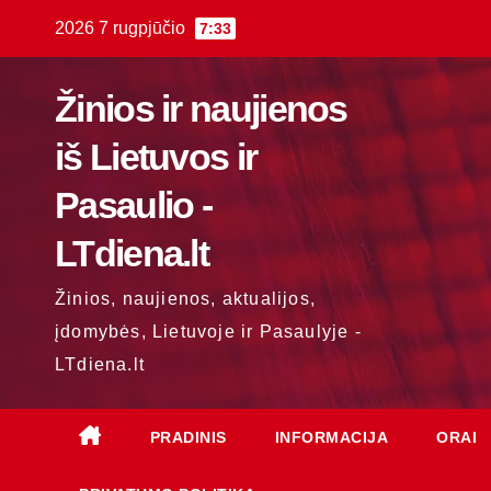
Skip
2026 7 rugpjūčio
7:33
to
content
Žinios ir naujienos
iš Lietuvos ir
Pasaulio -
LTdiena.lt
Žinios, naujienos, aktualijos,
įdomybės, Lietuvoje ir Pasaulyje -
LTdiena.lt
PRADINIS
INFORMACIJA
ORAI