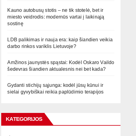
Kauno autobusų stotis – ne tik stotelė, bet ir
miesto veidrodis: modernūs vartai į laikinąją
sostinę
LDB palikimas ir nauja era: kaip šiandien veikia
darbo rinkos variklis Lietuvoje?
Amžinos jaunystės spąstai: Kodėl Oskaro Vaildo
šedevras šiandien aktualesnis nei bet kada?
Gydanti stichijų sąjunga: kodėl jūsų kūnui ir
sielai gyvybiškai reikia paplūdimio terapijos
KATEGORIJOS