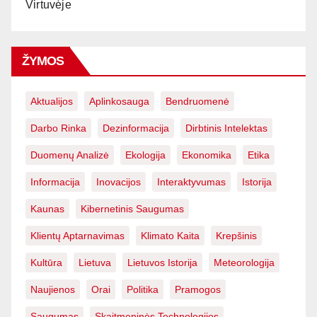
Virtuvėje
ŽYMOS
Aktualijos
Aplinkosauga
Bendruomenė
Darbo Rinka
Dezinformacija
Dirbtinis Intelektas
Duomenų Analizė
Ekologija
Ekonomika
Etika
Informacija
Inovacijos
Interaktyvumas
Istorija
Kaunas
Kibernetinis Saugumas
Klientų Aptarnavimas
Klimato Kaita
Krepšinis
Kultūra
Lietuva
Lietuvos Istorija
Meteorologija
Naujienos
Orai
Politika
Pramogos
Saugumas
Skaitmeninės Technologijos