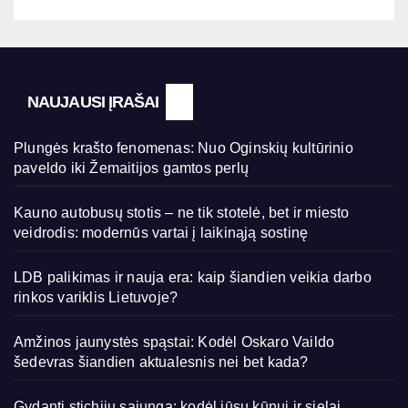
NAUJAUSI ĮRAŠAI
Plungės krašto fenomenas: Nuo Oginskių kultūrinio
paveldo iki Žemaitijos gamtos perlų
Kauno autobusų stotis – ne tik stotelė, bet ir miesto
veidrodis: modernūs vartai į laikinąją sostinę
LDB palikimas ir nauja era: kaip šiandien veikia darbo
rinkos variklis Lietuvoje?
Amžinos jaunystės spąstai: Kodėl Oskaro Vaildo
šedevras šiandien aktualesnis nei bet kada?
Gydanti stichijų sąjunga: kodėl jūsų kūnui ir sielai