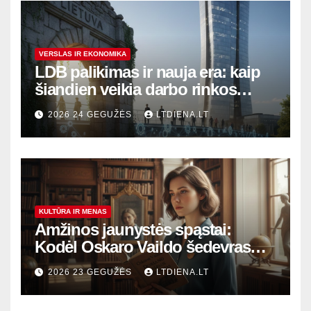
VERSLAS IR EKONOMIKA
LDB palikimas ir nauja era: kaip
šiandien veikia darbo rinkos
variklis Lietuvoje?
2026 24 GEGUŽĖS
LTDIENA.LT
KULTŪRA IR MENAS
Amžinos jaunystės spąstai:
Kodėl Oskaro Vaildo šedevras
šiandien aktualesnis nei bet
2026 23 GEGUŽĖS
LTDIENA.LT
kada?