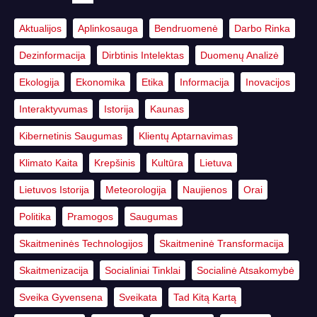
Aktualijos
Aplinkosauga
Bendruomenė
Darbo Rinka
Dezinformacija
Dirbtinis Intelektas
Duomenų Analizė
Ekologija
Ekonomika
Etika
Informacija
Inovacijos
Interaktyvumas
Istorija
Kaunas
Kibernetinis Saugumas
Klientų Aptarnavimas
Klimato Kaita
Krepšinis
Kultūra
Lietuva
Lietuvos Istorija
Meteorologija
Naujienos
Orai
Politika
Pramogos
Saugumas
Skaitmeninės Technologijos
Skaitmeninė Transformacija
Skaitmenizacija
Socialiniai Tinklai
Socialinė Atsakomybė
Sveika Gyvensena
Sveikata
Tad Kitą Kartą