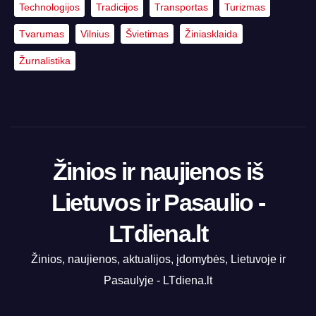
Technologijos
Tradicijos
Transportas
Turizmas
Tvarumas
Vilnius
Švietimas
Žiniasklaida
Žurnalistika
Žinios ir naujienos iš
Lietuvos ir Pasaulio -
LTdiena.lt
Žinios, naujienos, aktualijos, įdomybės, Lietuvoje ir
Pasaulyje - LTdiena.lt