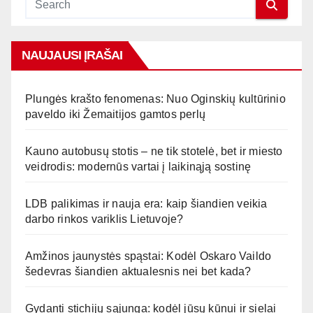
NAUJAUSI ĮRAŠAI
Plungės krašto fenomenas: Nuo Oginskių kultūrinio
paveldo iki Žemaitijos gamtos perlų
Kauno autobusų stotis – ne tik stotelė, bet ir miesto
veidrodis: modernūs vartai į laikinąją sostinę
LDB palikimas ir nauja era: kaip šiandien veikia
darbo rinkos variklis Lietuvoje?
Amžinos jaunystės spąstai: Kodėl Oskaro Vaildo
šedevras šiandien aktualesnis nei bet kada?
Gydanti stichijų sąjunga: kodėl jūsų kūnui ir sielai