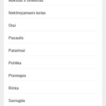
Mokslas ir švietimas
Nekilnojamasis turtas
Orai
Pasaulis
Patarimai
Politika
Pramogos
Rinka
Saviugda