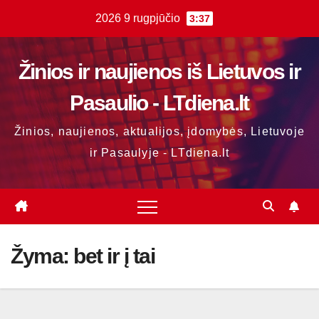
Skip
2026 9 rugpjūčio
3:37
to
content
Žinios ir naujienos iš Lietuvos ir
Pasaulio - LTdiena.lt
Žinios, naujienos, aktualijos, įdomybės, Lietuvoje
ir Pasaulyje - LTdiena.lt
Žyma:
bet ir į tai