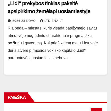
„Lidl“ prekybos tinklas pakeitė
apsipirkimo žemėlapį uostamiestyje
2026 23 KOVO
LTDIENA.LT
Klaipėda – miestas, kuris visada pasižymėjo savitu
ritmu, vėjo nugludintu charakteriu ir pragmatišku
požiūriu į gyvenimą. Kai prieš keletą metų Lietuvoje
duris atvėrė pirmosios vokiško kapitalo „Lidl“
parduotuvės, uostamiestis nebuvo…
PAIEŠKA