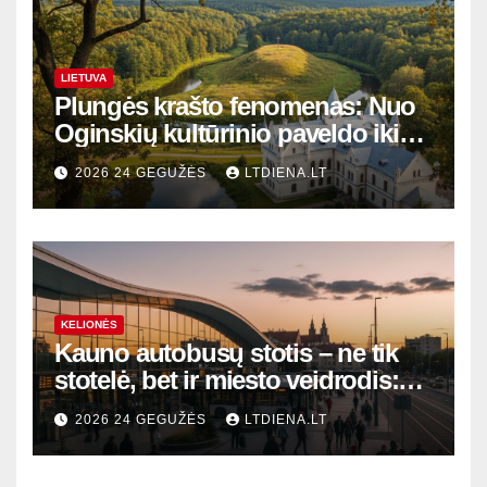
LIETUVA
Plungės krašto fenomenas: Nuo
Oginskių kultūrinio paveldo iki
Žemaitijos gamtos perlų
2026 24 GEGUŽĖS
LTDIENA.LT
KELIONĖS
Kauno autobusų stotis – ne tik
stotelė, bet ir miesto veidrodis:
modernūs vartai į laikinąją
2026 24 GEGUŽĖS
LTDIENA.LT
sostinę