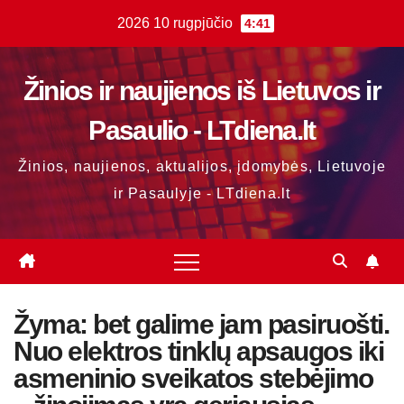
Skip
2026 10 rugpjūčio
4:41
to
content
Žinios ir naujienos iš Lietuvos ir
Pasaulio - LTdiena.lt
Žinios, naujienos, aktualijos, įdomybės, Lietuvoje
ir Pasaulyje - LTdiena.lt
Žyma:
bet galime jam pasiruošti.
Nuo elektros tinklų apsaugos iki
asmeninio sveikatos stebėjimo