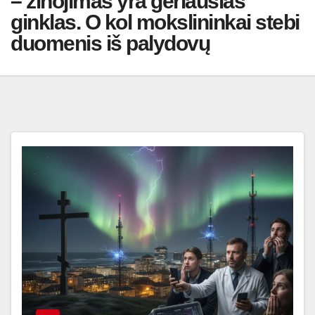
– žinojimas yra geriausias
ginklas. O kol mokslininkai stebi
duomenis iš palydovų