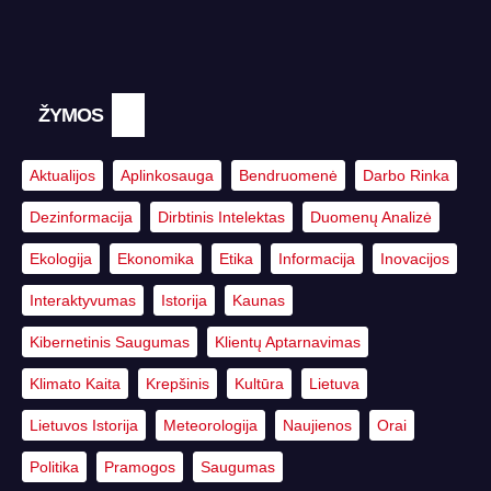
ŽYMOS
Aktualijos
Aplinkosauga
Bendruomenė
Darbo Rinka
Dezinformacija
Dirbtinis Intelektas
Duomenų Analizė
Ekologija
Ekonomika
Etika
Informacija
Inovacijos
Interaktyvumas
Istorija
Kaunas
Kibernetinis Saugumas
Klientų Aptarnavimas
Klimato Kaita
Krepšinis
Kultūra
Lietuva
Lietuvos Istorija
Meteorologija
Naujienos
Orai
Politika
Pramogos
Saugumas