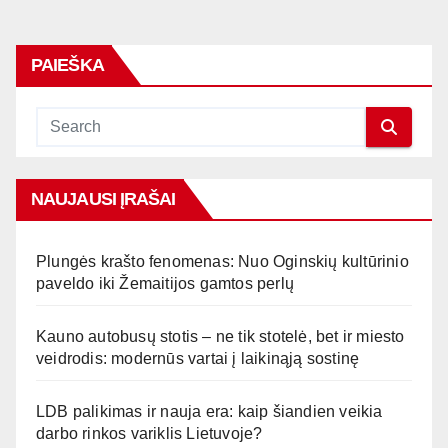
PAIEŠKA
NAUJAUSI ĮRAŠAI
Plungės krašto fenomenas: Nuo Oginskių kultūrinio
paveldo iki Žemaitijos gamtos perlų
Kauno autobusų stotis – ne tik stotelė, bet ir miesto
veidrodis: modernūs vartai į laikinąją sostinę
LDB palikimas ir nauja era: kaip šiandien veikia
darbo rinkos variklis Lietuvoje?