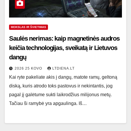
MOKSLAS IR ŠVIETIMAS
Saulės nerimas: kaip magnetinės audros
keičia technologijas, sveikatą ir Lietuvos
dangų
2026 25 KOVO
LTDIENA.LT
Kai ryte pakeliate akis į dangų, matote ramų, geltoną
diską, kuris atrodo toks pastovus ir nekintantis, jog
pagal jį galėtume sukti laikrodžius milijonus metų.
Tačiau ši ramybė yra apgaulinga. Iš…