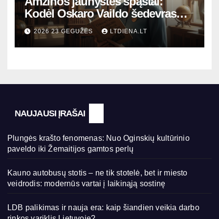
Amžinos jaunystės spąstai:
Kodėl Oskaro Vaildo šedevras
šiandien aktualesnis nei bet
2026 23 GEGUŽĖS
LTDIENA.LT
kada?
NAUJAUSI ĮRAŠAI
Plungės krašto fenomenas: Nuo Oginskių kultūrinio
paveldo iki Žemaitijos gamtos perlų
Kauno autobusų stotis – ne tik stotelė, bet ir miesto
veidrodis: modernūs vartai į laikinąją sostinę
LDB palikimas ir nauja era: kaip šiandien veikia darbo
rinkos variklis Lietuvoje?