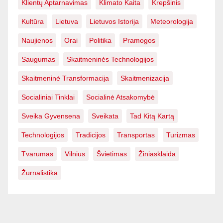
Klientų Aptarnavimas
Klimato Kaita
Krepšinis
Kultūra
Lietuva
Lietuvos Istorija
Meteorologija
Naujienos
Orai
Politika
Pramogos
Saugumas
Skaitmeninės Technologijos
Skaitmeninė Transformacija
Skaitmenizacija
Socialiniai Tinklai
Socialinė Atsakomybė
Sveika Gyvensena
Sveikata
Tad Kitą Kartą
Technologijos
Tradicijos
Transportas
Turizmas
Tvarumas
Vilnius
Švietimas
Žiniasklaida
Žurnalistika