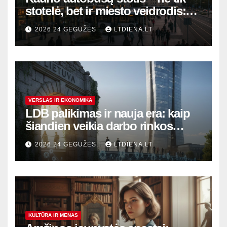
stotelė, bet ir miesto veidrodis:
modernūs vartai į laikinąją
2026 24 GEGUŽĖS
LTDIENA.LT
sostinę
VERSLAS IR EKONOMIKA
LDB palikimas ir nauja era: kaip
šiandien veikia darbo rinkos
variklis Lietuvoje?
2026 24 GEGUŽĖS
LTDIENA.LT
KULTŪRA IR MENAS