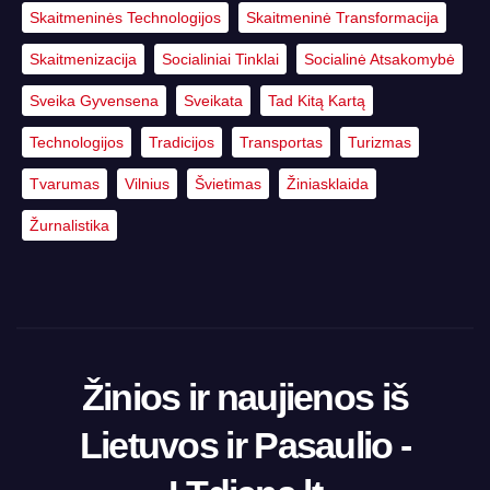
Skaitmeninės Technologijos
Skaitmeninė Transformacija
Skaitmenizacija
Socialiniai Tinklai
Socialinė Atsakomybė
Sveika Gyvensena
Sveikata
Tad Kitą Kartą
Technologijos
Tradicijos
Transportas
Turizmas
Tvarumas
Vilnius
Švietimas
Žiniasklaida
Žurnalistika
Žinios ir naujienos iš
Lietuvos ir Pasaulio -