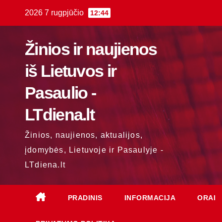
Skip
2026 7 rugpjūčio
12:44
to
content
Žinios ir naujienos
iš Lietuvos ir
Pasaulio -
LTdiena.lt
Žinios, naujienos, aktualijos,
įdomybės, Lietuvoje ir Pasaulyje -
LTdiena.lt
PRADINIS
INFORMACIJA
ORAI