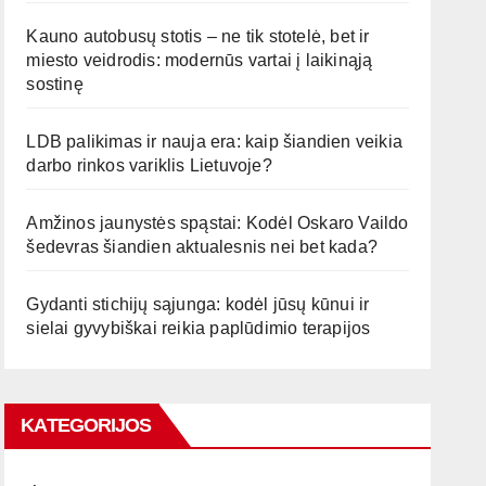
Kauno autobusų stotis – ne tik stotelė, bet ir
miesto veidrodis: modernūs vartai į laikinąją
sostinę
LDB palikimas ir nauja era: kaip šiandien veikia
darbo rinkos variklis Lietuvoje?
Amžinos jaunystės spąstai: Kodėl Oskaro Vaildo
šedevras šiandien aktualesnis nei bet kada?
Gydanti stichijų sąjunga: kodėl jūsų kūnui ir
sielai gyvybiškai reikia paplūdimio terapijos
KATEGORIJOS