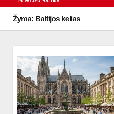
PRIVATUMO POLITIKA
Žyma:
Baltijos kelias