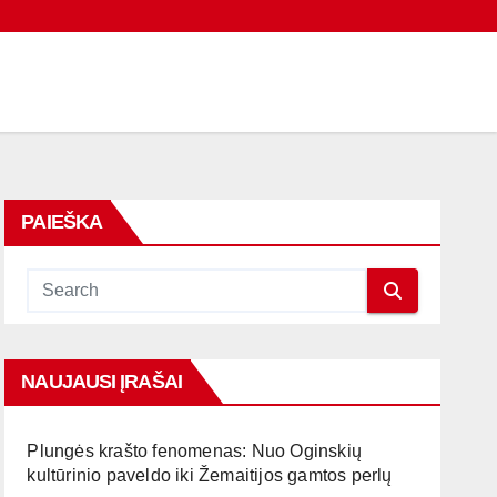
PAIEŠKA
NAUJAUSI ĮRAŠAI
Plungės krašto fenomenas: Nuo Oginskių
kultūrinio paveldo iki Žemaitijos gamtos perlų