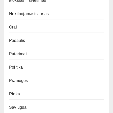
Mokslas ir švietimas
Nekilnojamasis turtas
Orai
Pasaulis
Patarimai
Politika
Pramogos
Rinka
Saviugda