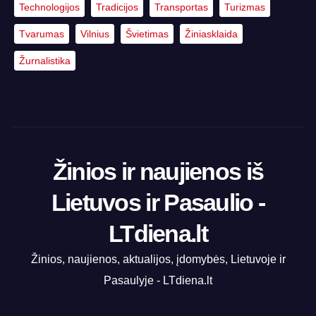
Technologijos
Tradicijos
Transportas
Turizmas
Tvarumas
Vilnius
Švietimas
Žiniasklaida
Žurnalistika
Žinios ir naujienos iš
Lietuvos ir Pasaulio -
LTdiena.lt
Žinios, naujienos, aktualijos, įdomybės, Lietuvoje ir
Pasaulyje - LTdiena.lt