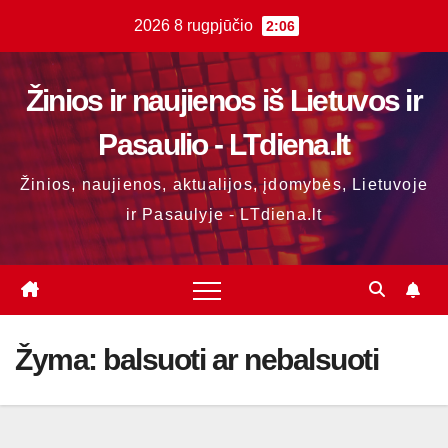
Skip
2026 8 rugpjūčio
2:06
to
content
Žinios ir naujienos iš Lietuvos ir
Pasaulio - LTdiena.lt
Žinios, naujienos, aktualijos, įdomybės, Lietuvoje
ir Pasaulyje - LTdiena.lt
Žyma:
balsuoti ar nebalsuoti