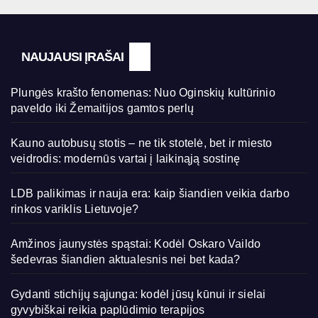
NAUJAUSI ĮRAŠAI
Plungės krašto fenomenas: Nuo Oginskių kultūrinio
paveldo iki Žemaitijos gamtos perlų
Kauno autobusų stotis – ne tik stotelė, bet ir miesto
veidrodis: modernūs vartai į laikinąją sostinę
LDB palikimas ir nauja era: kaip šiandien veikia darbo
rinkos variklis Lietuvoje?
Amžinos jaunystės spąstai: Kodėl Oskaro Vaildo
šedevras šiandien aktualesnis nei bet kada?
Gydanti stichijų sąjunga: kodėl jūsų kūnui ir sielai
gyvybiškai reikia paplūdimio terapijos