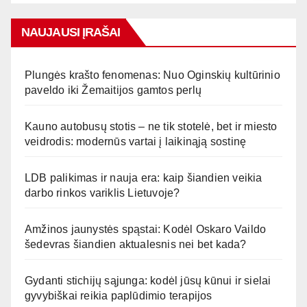
NAUJAUSI ĮRAŠAI
Plungės krašto fenomenas: Nuo Oginskių kultūrinio
paveldo iki Žemaitijos gamtos perlų
Kauno autobusų stotis – ne tik stotelė, bet ir miesto
veidrodis: modernūs vartai į laikinąją sostinę
LDB palikimas ir nauja era: kaip šiandien veikia
darbo rinkos variklis Lietuvoje?
Amžinos jaunystės spąstai: Kodėl Oskaro Vaildo
šedevras šiandien aktualesnis nei bet kada?
Gydanti stichijų sąjunga: kodėl jūsų kūnui ir sielai
gyvybiškai reikia paplūdimio terapijos