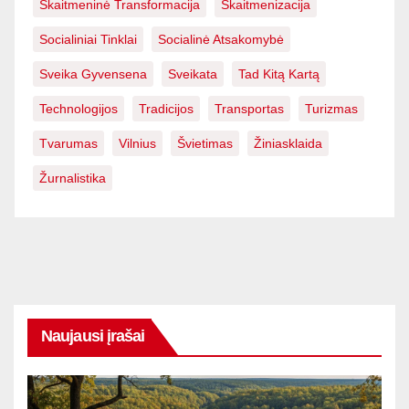
Skaitmeninė Transformacija
Skaitmenizacija
Socialiniai Tinklai
Socialinė Atsakomybė
Sveika Gyvensena
Sveikata
Tad Kitą Kartą
Technologijos
Tradicijos
Transportas
Turizmas
Tvarumas
Vilnius
Švietimas
Žiniasklaida
Žurnalistika
Naujausi įrašai