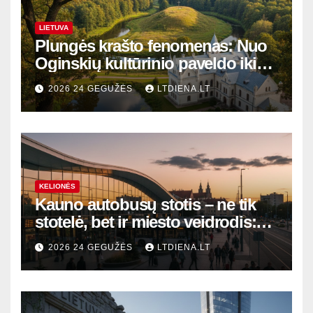
LIETUVA
Plungės krašto fenomenas: Nuo
Oginskių kultūrinio paveldo iki
Žemaitijos gamtos perlų
2026 24 GEGUŽĖS
LTDIENA.LT
KELIONĖS
Kauno autobusų stotis – ne tik
stotelė, bet ir miesto veidrodis:
modernūs vartai į laikinąją
2026 24 GEGUŽĖS
LTDIENA.LT
sostinę