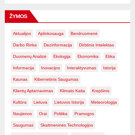
ŽYMOS
Aktualijos
Aplinkosauga
Bendruomenė
Darbo Rinka
Dezinformacija
Dirbtinis Intelektas
Duomenų Analizė
Ekologija
Ekonomika
Etika
Informacija
Inovacijos
Interaktyvumas
Istorija
Kaunas
Kibernetinis Saugumas
Klientų Aptarnavimas
Klimato Kaita
Krepšinis
Kultūra
Lietuva
Lietuvos Istorija
Meteorologija
Naujienos
Orai
Politika
Pramogos
Saugumas
Skaitmeninės Technologijos