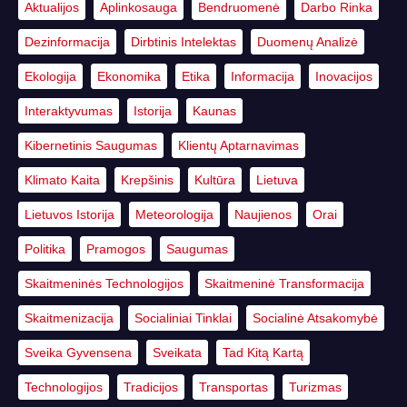
Aktualijos
Aplinkosauga
Bendruomenė
Darbo Rinka
Dezinformacija
Dirbtinis Intelektas
Duomenų Analizė
Ekologija
Ekonomika
Etika
Informacija
Inovacijos
Interaktyvumas
Istorija
Kaunas
Kibernetinis Saugumas
Klientų Aptarnavimas
Klimato Kaita
Krepšinis
Kultūra
Lietuva
Lietuvos Istorija
Meteorologija
Naujienos
Orai
Politika
Pramogos
Saugumas
Skaitmeninės Technologijos
Skaitmeninė Transformacija
Skaitmenizacija
Socialiniai Tinklai
Socialinė Atsakomybė
Sveika Gyvensena
Sveikata
Tad Kitą Kartą
Technologijos
Tradicijos
Transportas
Turizmas