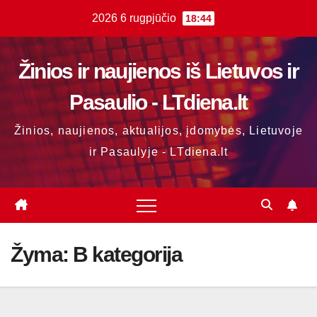
Skip
2026 6 rugpjūčio
18:44
to
content
Žinios ir naujienos iš Lietuvos ir
Pasaulio - LTdiena.lt
Žinios, naujienos, aktualijos, įdomybės, Lietuvoje
ir Pasaulyje - LTdiena.lt
Žyma:
B kategorija