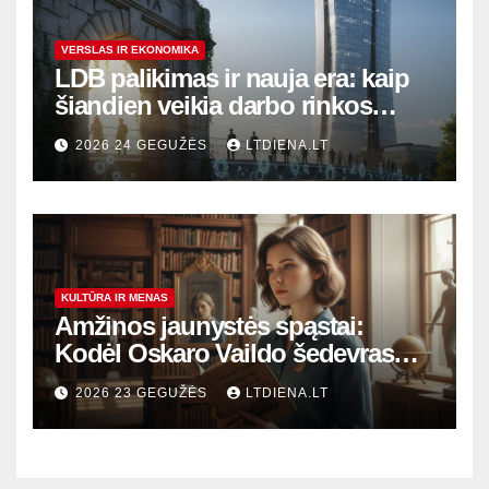
VERSLAS IR EKONOMIKA
LDB palikimas ir nauja era: kaip
šiandien veikia darbo rinkos
variklis Lietuvoje?
2026 24 GEGUŽĖS
LTDIENA.LT
KULTŪRA IR MENAS
Amžinos jaunystės spąstai:
Kodėl Oskaro Vaildo šedevras
šiandien aktualesnis nei bet
2026 23 GEGUŽĖS
LTDIENA.LT
kada?