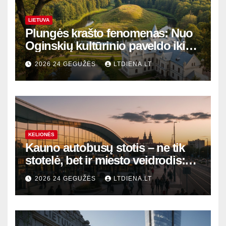
LIETUVA
Plungės krašto fenomenas: Nuo
Oginskių kultūrinio paveldo iki
Žemaitijos gamtos perlų
2026 24 GEGUŽĖS
LTDIENA.LT
KELIONĖS
Kauno autobusų stotis – ne tik
stotelė, bet ir miesto veidrodis:
modernūs vartai į laikinąją
2026 24 GEGUŽĖS
LTDIENA.LT
sostinę