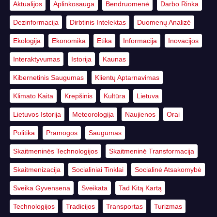
Aktualijos
Aplinkosauga
Bendruomenė
Darbo Rinka
Dezinformacija
Dirbtinis Intelektas
Duomenų Analizė
Ekologija
Ekonomika
Etika
Informacija
Inovacijos
Interaktyvumas
Istorija
Kaunas
Kibernetinis Saugumas
Klientų Aptarnavimas
Klimato Kaita
Krepšinis
Kultūra
Lietuva
Lietuvos Istorija
Meteorologija
Naujienos
Orai
Politika
Pramogos
Saugumas
Skaitmeninės Technologijos
Skaitmeninė Transformacija
Skaitmenizacija
Socialiniai Tinklai
Socialinė Atsakomybė
Sveika Gyvensena
Sveikata
Tad Kitą Kartą
Technologijos
Tradicijos
Transportas
Turizmas