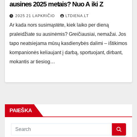
ausines 2025 metais? Nuo A iki Z
2025 21 LAPKRIČIO
LTDIENA.LT
Ar kada nors susimąstėte, kiek laiko per dieną
praleidžiate su ausinėmis? Greičiausiai, nemažai. Jos
tapo neatsiejama mūsų kasdienybės dalimi – ištikimos
kompanionės keliaujant į darbą, sportuojant, dirbant,
mokantis ar tiesiog…
PAIEŠKA