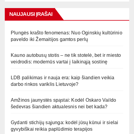
NAUJAUSI ĮRAŠAI
Plungės krašto fenomenas: Nuo Oginskių kultūrinio
paveldo iki Žemaitijos gamtos perlų
Kauno autobusų stotis – ne tik stotelė, bet ir miesto
veidrodis: modernūs vartai į laikinąją sostinę
LDB palikimas ir nauja era: kaip šiandien veikia
darbo rinkos variklis Lietuvoje?
Amžinos jaunystės spąstai: Kodėl Oskaro Vaildo
šedevras šiandien aktualesnis nei bet kada?
Gydanti stichijų sąjunga: kodėl jūsų kūnui ir sielai
gyvybiškai reikia paplūdimio terapijos