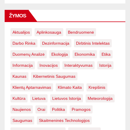
ŽYMOS
Aktualijos
Aplinkosauga
Bendruomenė
Darbo Rinka
Dezinformacija
Dirbtinis Intelektas
Duomenų Analizė
Ekologija
Ekonomika
Etika
Informacija
Inovacijos
Interaktyvumas
Istorija
Kaunas
Kibernetinis Saugumas
Klientų Aptarnavimas
Klimato Kaita
Krepšinis
Kultūra
Lietuva
Lietuvos Istorija
Meteorologija
Naujienos
Orai
Politika
Pramogos
Saugumas
Skaitmeninės Technologijos