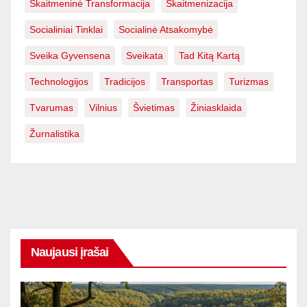
Skaitmeninė Transformacija
Skaitmenizacija
Socialiniai Tinklai
Socialinė Atsakomybė
Sveika Gyvensena
Sveikata
Tad Kitą Kartą
Technologijos
Tradicijos
Transportas
Turizmas
Tvarumas
Vilnius
Švietimas
Žiniasklaida
Žurnalistika
Naujausi įrašai