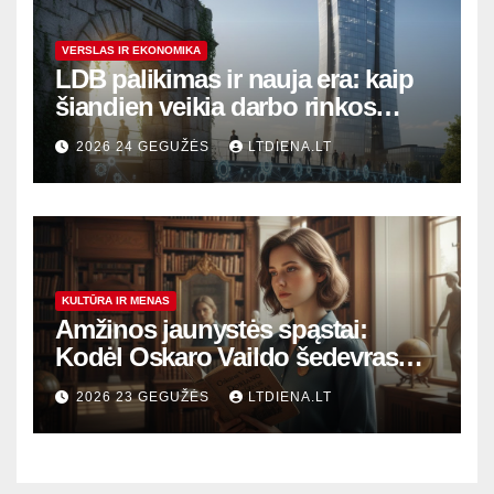
VERSLAS IR EKONOMIKA
LDB palikimas ir nauja era: kaip
šiandien veikia darbo rinkos
variklis Lietuvoje?
2026 24 GEGUŽĖS
LTDIENA.LT
KULTŪRA IR MENAS
Amžinos jaunystės spąstai:
Kodėl Oskaro Vaildo šedevras
šiandien aktualesnis nei bet
2026 23 GEGUŽĖS
LTDIENA.LT
kada?