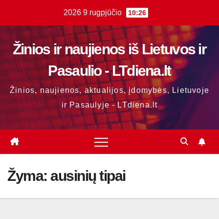
Skip
2026 9 rugpjūčio
10:26
to
content
Žinios ir naujienos iš Lietuvos ir
Pasaulio - LTdiena.lt
Žinios, naujienos, aktualijos, įdomybės, Lietuvoje
ir Pasaulyje - LTdiena.lt
Žyma:
ausinių tipai