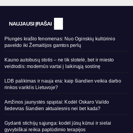
NAUJAUSI ĮRAŠAI
Plungės krašto fenomenas: Nuo Oginskių kultūrinio
paveldo iki Žemaitijos gamtos perlų
Kauno autobusų stotis – ne tik stotelė, bet ir miesto
veidrodis: modernūs vartai į laikinąją sostinę
LDB palikimas ir nauja era: kaip šiandien veikia darbo
rinkos variklis Lietuvoje?
Amžinos jaunystės spąstai: Kodėl Oskaro Vaildo
šedevras šiandien aktualesnis nei bet kada?
Gydanti stichijų sąjunga: kodėl jūsų kūnui ir sielai
gyvybiškai reikia paplūdimio terapijos