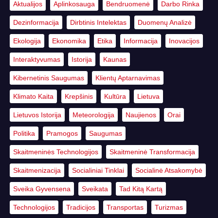
Aktualijos
Aplinkosauga
Bendruomenė
Darbo Rinka
Dezinformacija
Dirbtinis Intelektas
Duomenų Analizė
Ekologija
Ekonomika
Etika
Informacija
Inovacijos
Interaktyvumas
Istorija
Kaunas
Kibernetinis Saugumas
Klientų Aptarnavimas
Klimato Kaita
Krepšinis
Kultūra
Lietuva
Lietuvos Istorija
Meteorologija
Naujienos
Orai
Politika
Pramogos
Saugumas
Skaitmeninės Technologijos
Skaitmeninė Transformacija
Skaitmenizacija
Socialiniai Tinklai
Socialinė Atsakomybė
Sveika Gyvensena
Sveikata
Tad Kitą Kartą
Technologijos
Tradicijos
Transportas
Turizmas