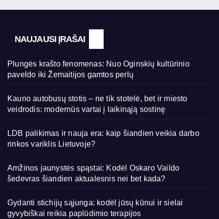
NAUJAUSI ĮRAŠAI
Plungės krašto fenomenas: Nuo Oginskių kultūrinio
paveldo iki Žemaitijos gamtos perlų
Kauno autobusų stotis – ne tik stotelė, bet ir miesto
veidrodis: modernūs vartai į laikinąją sostinę
LDB palikimas ir nauja era: kaip šiandien veikia darbo
rinkos variklis Lietuvoje?
Amžinos jaunystės spąstai: Kodėl Oskaro Vaildo
šedevras šiandien aktualesnis nei bet kada?
Gydanti stichijų sąjunga: kodėl jūsų kūnui ir sielai
gyvybiškai reikia paplūdimio terapijos