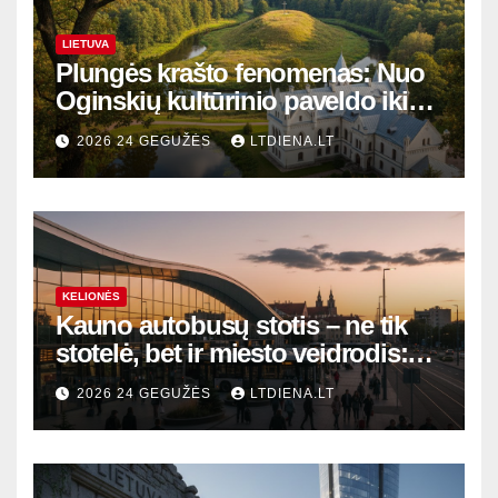
LIETUVA
Plungės krašto fenomenas: Nuo
Oginskių kultūrinio paveldo iki
Žemaitijos gamtos perlų
2026 24 GEGUŽĖS
LTDIENA.LT
KELIONĖS
Kauno autobusų stotis – ne tik
stotelė, bet ir miesto veidrodis:
modernūs vartai į laikinąją
2026 24 GEGUŽĖS
LTDIENA.LT
sostinę