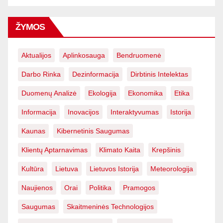
ŽYMOS
Aktualijos
Aplinkosauga
Bendruomenė
Darbo Rinka
Dezinformacija
Dirbtinis Intelektas
Duomenų Analizė
Ekologija
Ekonomika
Etika
Informacija
Inovacijos
Interaktyvumas
Istorija
Kaunas
Kibernetinis Saugumas
Klientų Aptarnavimas
Klimato Kaita
Krepšinis
Kultūra
Lietuva
Lietuvos Istorija
Meteorologija
Naujienos
Orai
Politika
Pramogos
Saugumas
Skaitmeninės Technologijos