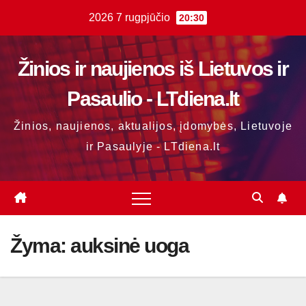
Skip
2026 7 rugpjūčio
20:30
to
content
Žinios ir naujienos iš Lietuvos ir
Pasaulio - LTdiena.lt
Žinios, naujienos, aktualijos, įdomybės, Lietuvoje
ir Pasaulyje - LTdiena.lt
Žyma:
auksinė uoga