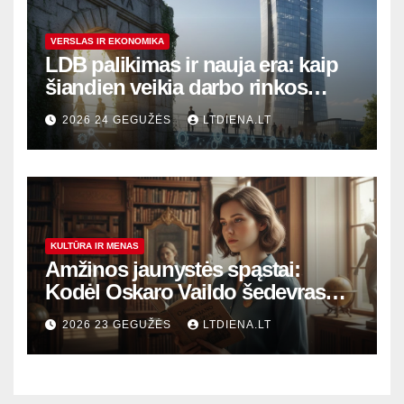
VERSLAS IR EKONOMIKA
LDB palikimas ir nauja era: kaip
šiandien veikia darbo rinkos
variklis Lietuvoje?
2026 24 GEGUŽĖS
LTDIENA.LT
KULTŪRA IR MENAS
Amžinos jaunystės spąstai:
Kodėl Oskaro Vaildo šedevras
šiandien aktualesnis nei bet
2026 23 GEGUŽĖS
LTDIENA.LT
kada?