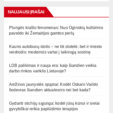
NAUJAUSI ĮRAŠAI
Plungės krašto fenomenas: Nuo Oginskių kultūrinio
paveldo iki Žemaitijos gamtos perlų
Kauno autobusų stotis – ne tik stotelė, bet ir miesto
veidrodis: modernūs vartai į laikinąją sostinę
LDB palikimas ir nauja era: kaip šiandien veikia
darbo rinkos variklis Lietuvoje?
Amžinos jaunystės spąstai: Kodėl Oskaro Vaildo
šedevras šiandien aktualesnis nei bet kada?
Gydanti stichijų sąjunga: kodėl jūsų kūnui ir sielai
gyvybiškai reikia paplūdimio terapijos