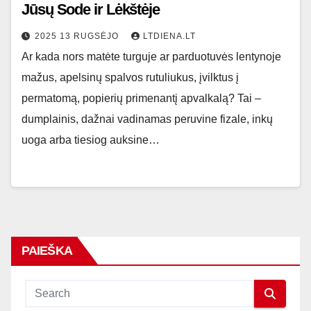
Jūsų Sode ir Lėkštėje
2025 13 RUGSĖJO
LTDIENA.LT
Ar kada nors matėte turguje ar parduotuvės lentynoje
mažus, apelsinų spalvos rutuliukus, įvilktus į
permatomą, popierių primenantį apvalkalą? Tai –
dumplainis, dažnai vadinamas peruvine fizale, inkų
uoga arba tiesiog auksine…
PAIEŠKA