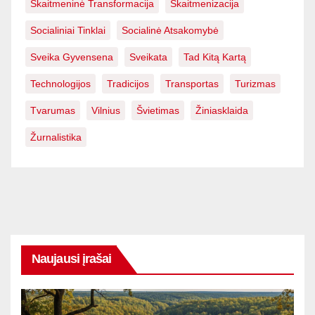
Skaitmeninė Transformacija
Skaitmenizacija
Socialiniai Tinklai
Socialinė Atsakomybė
Sveika Gyvensena
Sveikata
Tad Kitą Kartą
Technologijos
Tradicijos
Transportas
Turizmas
Tvarumas
Vilnius
Švietimas
Žiniasklaida
Žurnalistika
Naujausi įrašai