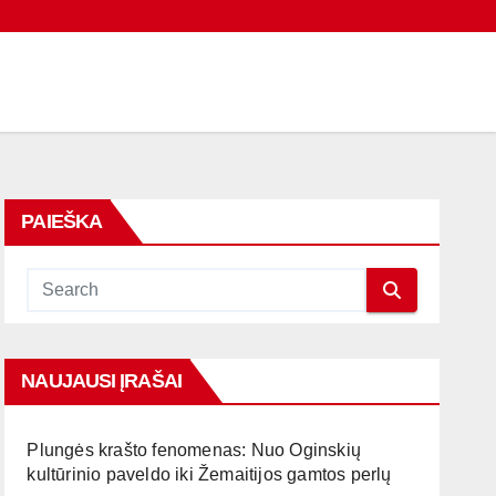
PAIEŠKA
NAUJAUSI ĮRAŠAI
Plungės krašto fenomenas: Nuo Oginskių
kultūrinio paveldo iki Žemaitijos gamtos perlų