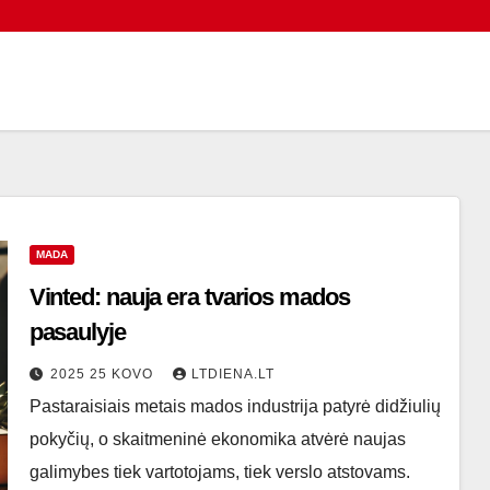
MADA
Vinted: nauja era tvarios mados
pasaulyje
2025 25 KOVO
LTDIENA.LT
Pastaraisiais metais mados industrija patyrė didžiulių
pokyčių, o skaitmeninė ekonomika atvėrė naujas
galimybes tiek vartotojams, tiek verslo atstovams.