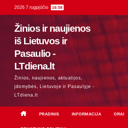
Skip
2026 7 rugpjūčio
16:58
to
content
Žinios ir naujienos
iš Lietuvos ir
Pasaulio -
LTdiena.lt
Žinios, naujienos, aktualijos,
įdomybės, Lietuvoje ir Pasaulyje -
LTdiena.lt
PRADINIS
INFORMACIJA
ORAI