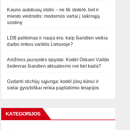
Kauno autobusų stotis – ne tik stotelė, bet ir
miesto veidrodis: modernūs vartai į laikinąją
sostinę
LDB palikimas ir nauja era: kaip šiandien veikia
darbo rinkos variklis Lietuvoje?
Amžinos jaunystės spąstai: Kodėl Oskaro Vaildo
šedevras šiandien aktualesnis nei bet kada?
Gydanti stichijų sąjunga: kodėl jūsų kūnui ir
sielai gyvybiškai reikia paplūdimio terapijos
KATEGORIJOS