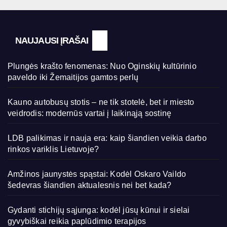
NAUJAUSI ĮRAŠAI
Plungės krašto fenomenas: Nuo Oginskių kultūrinio
paveldo iki Žemaitijos gamtos perlų
Kauno autobusų stotis – ne tik stotelė, bet ir miesto
veidrodis: modernūs vartai į laikinąją sostinę
LDB palikimas ir nauja era: kaip šiandien veikia darbo
rinkos variklis Lietuvoje?
Amžinos jaunystės spąstai: Kodėl Oskaro Vaildo
šedevras šiandien aktualesnis nei bet kada?
Gydanti stichijų sąjunga: kodėl jūsų kūnui ir sielai
gyvybiškai reikia paplūdimio terapijos