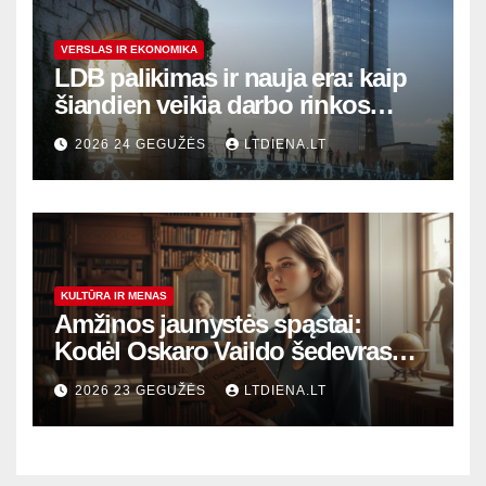
VERSLAS IR EKONOMIKA
LDB palikimas ir nauja era: kaip
šiandien veikia darbo rinkos
variklis Lietuvoje?
2026 24 GEGUŽĖS
LTDIENA.LT
KULTŪRA IR MENAS
Amžinos jaunystės spąstai:
Kodėl Oskaro Vaildo šedevras
šiandien aktualesnis nei bet
2026 23 GEGUŽĖS
LTDIENA.LT
kada?