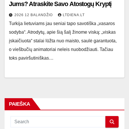
Jums? Atraskite Savo Atostogų Kryptį
2026 12 BALANDŽIO
LTDIENA.LT
Turkija lietuviams jau seniai tapo savotiška „vasaros
sodyba“. Atrodytų, apie šią šalį žinome viską: „viskas
įskaičiuota“ stalai lūžta nuo maisto, saulė garantuota,
o viešbučių animatoriai neleis nuobodžiauti. Tačiau
toks paviršutiniškas…
PAIEŠKA