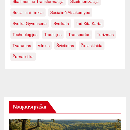
Skaitmeninė Transformacija
Skaitmenizacija
Socialiniai Tinklai
Socialinė Atsakomybė
Sveika Gyvensena
Sveikata
Tad Kitą Kartą
Technologijos
Tradicijos
Transportas
Turizmas
Tvarumas
Vilnius
Švietimas
Žiniasklaida
Žurnalistika
Naujausi įrašai