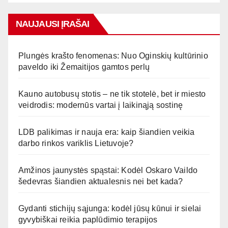
NAUJAUSI ĮRAŠAI
Plungės krašto fenomenas: Nuo Oginskių kultūrinio
paveldo iki Žemaitijos gamtos perlų
Kauno autobusų stotis – ne tik stotelė, bet ir miesto
veidrodis: modernūs vartai į laikinąją sostinę
LDB palikimas ir nauja era: kaip šiandien veikia
darbo rinkos variklis Lietuvoje?
Amžinos jaunystės spąstai: Kodėl Oskaro Vaildo
šedevras šiandien aktualesnis nei bet kada?
Gydanti stichijų sąjunga: kodėl jūsų kūnui ir sielai
gyvybiškai reikia paplūdimio terapijos