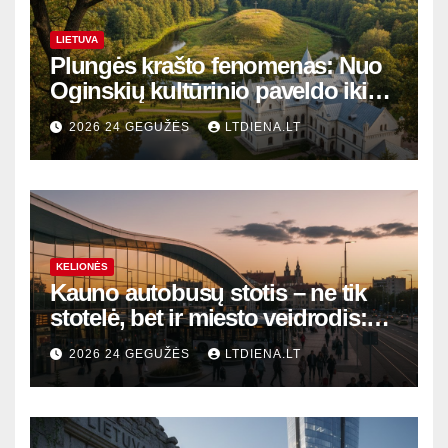
LIETUVA
Plungės krašto fenomenas: Nuo
Oginskių kultūrinio paveldo iki
Žemaitijos gamtos perlų
2026 24 GEGUŽĖS
LTDIENA.LT
KELIONĖS
Kauno autobusų stotis – ne tik
stotelė, bet ir miesto veidrodis:
modernūs vartai į laikinąją
2026 24 GEGUŽĖS
LTDIENA.LT
sostinę