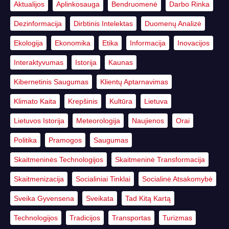
Aktualijos
Aplinkosauga
Bendruomenė
Darbo Rinka
Dezinformacija
Dirbtinis Intelektas
Duomenų Analizė
Ekologija
Ekonomika
Etika
Informacija
Inovacijos
Interaktyvumas
Istorija
Kaunas
Kibernetinis Saugumas
Klientų Aptarnavimas
Klimato Kaita
Krepšinis
Kultūra
Lietuva
Lietuvos Istorija
Meteorologija
Naujienos
Orai
Politika
Pramogos
Saugumas
Skaitmeninės Technologijos
Skaitmeninė Transformacija
Skaitmenizacija
Socialiniai Tinklai
Socialinė Atsakomybė
Sveika Gyvensena
Sveikata
Tad Kitą Kartą
Technologijos
Tradicijos
Transportas
Turizmas