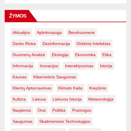
ŽYMOS
Aktualijos
Aplinkosauga
Bendruomenė
Darbo Rinka
Dezinformacija
Dirbtinis Intelektas
Duomenų Analizė
Ekologija
Ekonomika
Etika
Informacija
Inovacijos
Interaktyvumas
Istorija
Kaunas
Kibernetinis Saugumas
Klientų Aptarnavimas
Klimato Kaita
Krepšinis
Kultūra
Lietuva
Lietuvos Istorija
Meteorologija
Naujienos
Orai
Politika
Pramogos
Saugumas
Skaitmeninės Technologijos