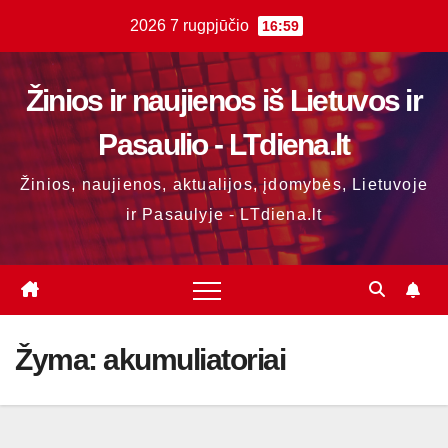
Skip
2026 7 rugpjūčio
16:59
to
content
Žinios ir naujienos iš Lietuvos ir
Pasaulio - LTdiena.lt
Žinios, naujienos, aktualijos, įdomybės, Lietuvoje
ir Pasaulyje - LTdiena.lt
Žyma:
akumuliatoriai