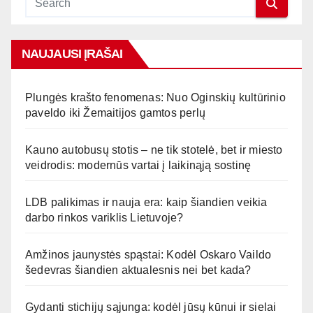
NAUJAUSI ĮRAŠAI
Plungės krašto fenomenas: Nuo Oginskių kultūrinio
paveldo iki Žemaitijos gamtos perlų
Kauno autobusų stotis – ne tik stotelė, bet ir miesto
veidrodis: modernūs vartai į laikinąją sostinę
LDB palikimas ir nauja era: kaip šiandien veikia
darbo rinkos variklis Lietuvoje?
Amžinos jaunystės spąstai: Kodėl Oskaro Vaildo
šedevras šiandien aktualesnis nei bet kada?
Gydanti stichijų sąjunga: kodėl jūsų kūnui ir sielai