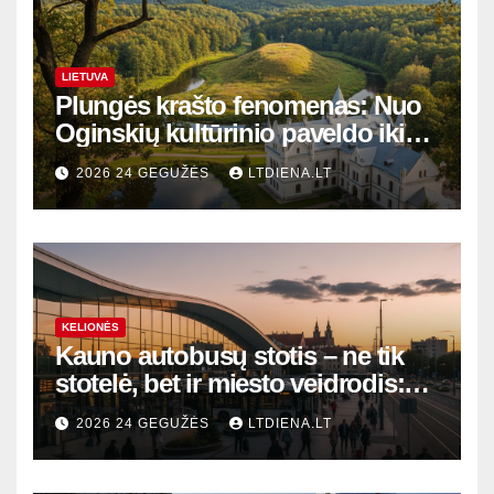
LIETUVA
Plungės krašto fenomenas: Nuo
Oginskių kultūrinio paveldo iki
Žemaitijos gamtos perlų
2026 24 GEGUŽĖS
LTDIENA.LT
KELIONĖS
Kauno autobusų stotis – ne tik
stotelė, bet ir miesto veidrodis:
modernūs vartai į laikinąją
2026 24 GEGUŽĖS
LTDIENA.LT
sostinę