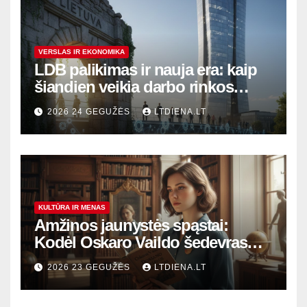
VERSLAS IR EKONOMIKA
LDB palikimas ir nauja era: kaip
šiandien veikia darbo rinkos
variklis Lietuvoje?
2026 24 GEGUŽĖS
LTDIENA.LT
KULTŪRA IR MENAS
Amžinos jaunystės spąstai:
Kodėl Oskaro Vaildo šedevras
šiandien aktualesnis nei bet
2026 23 GEGUŽĖS
LTDIENA.LT
kada?