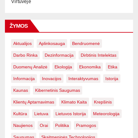
Virtuvėje
ŽYMOS
Aktualijos
Aplinkosauga
Bendruomenė
Darbo Rinka
Dezinformacija
Dirbtinis Intelektas
Duomenų Analizė
Ekologija
Ekonomika
Etika
Informacija
Inovacijos
Interaktyvumas
Istorija
Kaunas
Kibernetinis Saugumas
Klientų Aptarnavimas
Klimato Kaita
Krepšinis
Kultūra
Lietuva
Lietuvos Istorija
Meteorologija
Naujienos
Orai
Politika
Pramogos
Saugumas
Skaitmeninės Technologijos