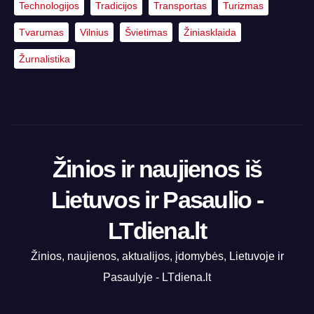
Technologijos
Tradicijos
Transportas
Turizmas
Tvarumas
Vilnius
Švietimas
Žiniasklaida
Žurnalistika
Žinios ir naujienos iš
Lietuvos ir Pasaulio -
LTdiena.lt
Žinios, naujienos, aktualijos, įdomybės, Lietuvoje ir
Pasaulyje - LTdiena.lt