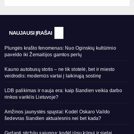
NAUJAUSI ĮRAŠAI
Plungės krašto fenomenas: Nuo Oginskių kultūrinio
paveldo iki Žemaitijos gamtos perlų
Kauno autobusų stotis – ne tik stotelė, bet ir miesto
veidrodis: modernūs vartai į laikinąją sostinę
LDB palikimas ir nauja era: kaip šiandien veikia darbo
rinkos variklis Lietuvoje?
Amžinos jaunystės spąstai: Kodėl Oskaro Vaildo
šedevras šiandien aktualesnis nei bet kada?
Gydanti stichijų sąjunga: kodėl jūsų kūnui ir sielai