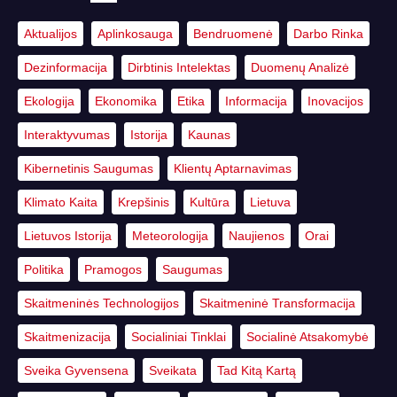
Aktualijos
Aplinkosauga
Bendruomenė
Darbo Rinka
Dezinformacija
Dirbtinis Intelektas
Duomenų Analizė
Ekologija
Ekonomika
Etika
Informacija
Inovacijos
Interaktyvumas
Istorija
Kaunas
Kibernetinis Saugumas
Klientų Aptarnavimas
Klimato Kaita
Krepšinis
Kultūra
Lietuva
Lietuvos Istorija
Meteorologija
Naujienos
Orai
Politika
Pramogos
Saugumas
Skaitmeninės Technologijos
Skaitmeninė Transformacija
Skaitmenizacija
Socialiniai Tinklai
Socialinė Atsakomybė
Sveika Gyvensena
Sveikata
Tad Kitą Kartą