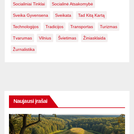
Socialiniai Tinklai
Socialinė Atsakomybė
Sveika Gyvensena
Sveikata
Tad Kitą Kartą
Technologijos
Tradicijos
Transportas
Turizmas
Tvarumas
Vilnius
Švietimas
Žiniasklaida
Žurnalistika
Naujausi įrašai