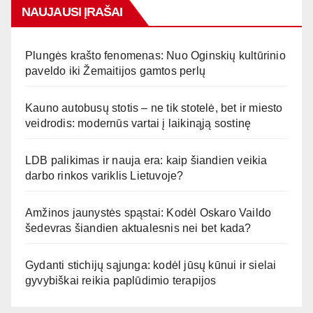
NAUJAUSI ĮRAŠAI
Plungės krašto fenomenas: Nuo Oginskių kultūrinio
paveldo iki Žemaitijos gamtos perlų
Kauno autobusų stotis – ne tik stotelė, bet ir miesto
veidrodis: modernūs vartai į laikinąją sostinę
LDB palikimas ir nauja era: kaip šiandien veikia
darbo rinkos variklis Lietuvoje?
Amžinos jaunystės spąstai: Kodėl Oskaro Vaildo
šedevras šiandien aktualesnis nei bet kada?
Gydanti stichijų sąjunga: kodėl jūsų kūnui ir sielai
gyvybiškai reikia paplūdimio terapijos