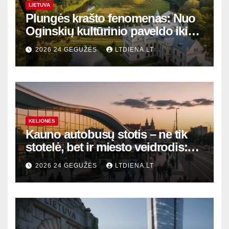
LIETUVA
Plungės krašto fenomenas: Nuo
Oginskių kultūrinio paveldo iki
Žemaitijos gamtos perlų
2026 24 GEGUŽĖS
LTDIENA.LT
KELIONĖS
Kauno autobusų stotis – ne tik
stotelė, bet ir miesto veidrodis:
modernūs vartai į laikinąją
2026 24 GEGUŽĖS
LTDIENA.LT
sostinę