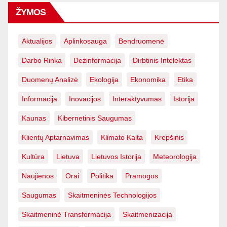
ŽYMOS
Aktualijos
Aplinkosauga
Bendruomenė
Darbo Rinka
Dezinformacija
Dirbtinis Intelektas
Duomenų Analizė
Ekologija
Ekonomika
Etika
Informacija
Inovacijos
Interaktyvumas
Istorija
Kaunas
Kibernetinis Saugumas
Klientų Aptarnavimas
Klimato Kaita
Krepšinis
Kultūra
Lietuva
Lietuvos Istorija
Meteorologija
Naujienos
Orai
Politika
Pramogos
Saugumas
Skaitmeninės Technologijos
Skaitmeninė Transformacija
Skaitmenizacija