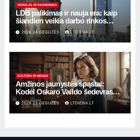
VERSLAS IR EKONOMIKA
LDB palikimas ir nauja era: kaip
šiandien veikia darbo rinkos
variklis Lietuvoje?
2026 24 GEGUŽĖS
LTDIENA.LT
KULTŪRA IR MENAS
Amžinos jaunystės spąstai:
Kodėl Oskaro Vaildo šedevras
šiandien aktualesnis nei bet
2026 23 GEGUŽĖS
LTDIENA.LT
kada?