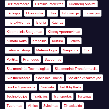
Dezinformacija
Dirbtinis Intelektas
Duomenų Analizė
Ekologija
Ekonomika
Etika
Informacija
Inovacijos
Interaktyvumas
Istorija
Kaunas
Kibernetinis Saugumas
Klientų Aptarnavimas
Klimato Kaita
Krepšinis
Kultūra
Lietuva
Lietuvos Istorija
Meteorologija
Naujienos
Orai
Politika
Pramogos
Saugumas
Skaitmeninės Technologijos
Skaitmeninė Transformacija
Skaitmenizacija
Socialiniai Tinklai
Socialinė Atsakomybė
Sveika Gyvensena
Sveikata
Tad Kitą Kartą
Technologijos
Tradicijos
Transportas
Turizmas
Tvarumas
Vilnius
Švietimas
Žiniasklaida