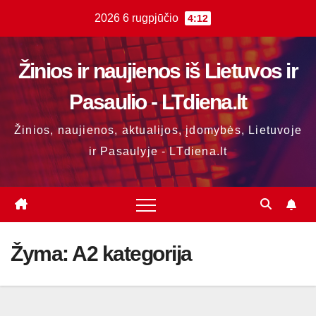
Skip
2026 6 rugpjūčio
4:12
to
content
Žinios ir naujienos iš Lietuvos ir
Pasaulio - LTdiena.lt
Žinios, naujienos, aktualijos, įdomybės, Lietuvoje
ir Pasaulyje - LTdiena.lt
Žyma:
A2 kategorija