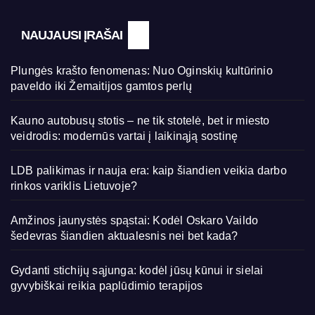
NAUJAUSI ĮRAŠAI
Plungės krašto fenomenas: Nuo Oginskių kultūrinio
paveldo iki Žemaitijos gamtos perlų
Kauno autobusų stotis – ne tik stotelė, bet ir miesto
veidrodis: modernūs vartai į laikinąją sostinę
LDB palikimas ir nauja era: kaip šiandien veikia darbo
rinkos variklis Lietuvoje?
Amžinos jaunystės spąstai: Kodėl Oskaro Vaildo
šedevras šiandien aktualesnis nei bet kada?
Gydanti stichijų sąjunga: kodėl jūsų kūnui ir sielai
gyvybiškai reikia paplūdimio terapijos