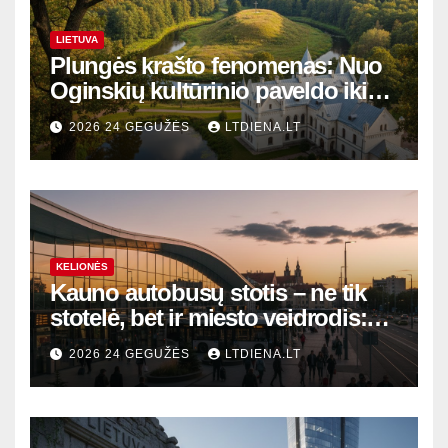
LIETUVA
Plungės krašto fenomenas: Nuo
Oginskių kultūrinio paveldo iki
Žemaitijos gamtos perlų
2026 24 GEGUŽĖS
LTDIENA.LT
KELIONĖS
Kauno autobusų stotis – ne tik
stotelė, bet ir miesto veidrodis:
modernūs vartai į laikinąją
2026 24 GEGUŽĖS
LTDIENA.LT
sostinę