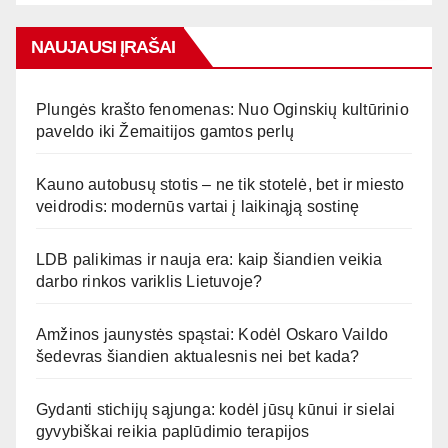
NAUJAUSI ĮRAŠAI
Plungės krašto fenomenas: Nuo Oginskių kultūrinio
paveldo iki Žemaitijos gamtos perlų
Kauno autobusų stotis – ne tik stotelė, bet ir miesto
veidrodis: modernūs vartai į laikinąją sostinę
LDB palikimas ir nauja era: kaip šiandien veikia
darbo rinkos variklis Lietuvoje?
Amžinos jaunystės spąstai: Kodėl Oskaro Vaildo
šedevras šiandien aktualesnis nei bet kada?
Gydanti stichijų sąjunga: kodėl jūsų kūnui ir sielai
gyvybiškai reikia paplūdimio terapijos