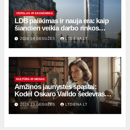
VERSLAS IR EKONOMIKA
LDB palikimas ir nauja era: kaip
šiandien veikia darbo rinkos
variklis Lietuvoje?
2026 24 GEGUŽĖS
LTDIENA.LT
KULTŪRA IR MENAS
Amžinos jaunystės spąstai:
Kodėl Oskaro Vaildo šedevras
šiandien aktualesnis nei bet
2026 23 GEGUŽĖS
LTDIENA.LT
kada?