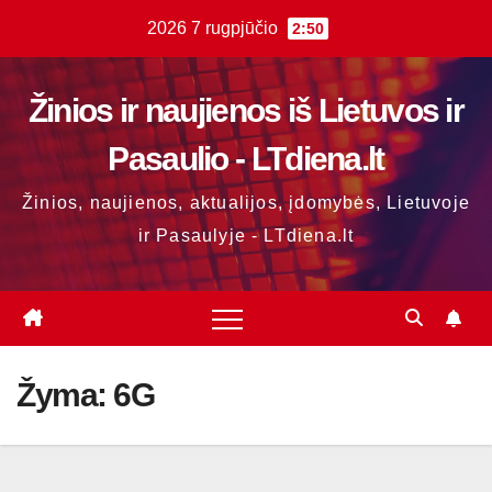
Skip
2026 7 rugpjūčio
2:50
to
content
Žinios ir naujienos iš Lietuvos ir
Pasaulio - LTdiena.lt
Žinios, naujienos, aktualijos, įdomybės, Lietuvoje
ir Pasaulyje - LTdiena.lt
Žyma:
6G