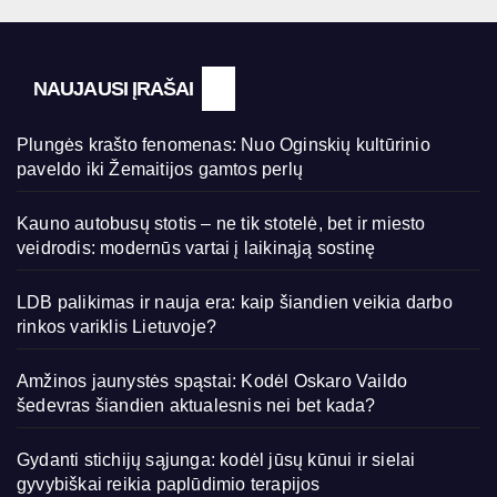
NAUJAUSI ĮRAŠAI
Plungės krašto fenomenas: Nuo Oginskių kultūrinio
paveldo iki Žemaitijos gamtos perlų
Kauno autobusų stotis – ne tik stotelė, bet ir miesto
veidrodis: modernūs vartai į laikinąją sostinę
LDB palikimas ir nauja era: kaip šiandien veikia darbo
rinkos variklis Lietuvoje?
Amžinos jaunystės spąstai: Kodėl Oskaro Vaildo
šedevras šiandien aktualesnis nei bet kada?
Gydanti stichijų sąjunga: kodėl jūsų kūnui ir sielai
gyvybiškai reikia paplūdimio terapijos