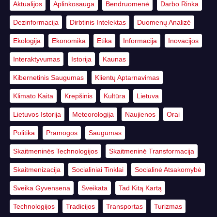
Aktualijos
Aplinkosauga
Bendruomenė
Darbo Rinka
Dezinformacija
Dirbtinis Intelektas
Duomenų Analizė
Ekologija
Ekonomika
Etika
Informacija
Inovacijos
Interaktyvumas
Istorija
Kaunas
Kibernetinis Saugumas
Klientų Aptarnavimas
Klimato Kaita
Krepšinis
Kultūra
Lietuva
Lietuvos Istorija
Meteorologija
Naujienos
Orai
Politika
Pramogos
Saugumas
Skaitmeninės Technologijos
Skaitmeninė Transformacija
Skaitmenizacija
Socialiniai Tinklai
Socialinė Atsakomybė
Sveika Gyvensena
Sveikata
Tad Kitą Kartą
Technologijos
Tradicijos
Transportas
Turizmas