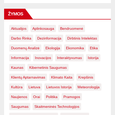
ŽYMOS
Aktualijos
Aplinkosauga
Bendruomenė
Darbo Rinka
Dezinformacija
Dirbtinis Intelektas
Duomenų Analizė
Ekologija
Ekonomika
Etika
Informacija
Inovacijos
Interaktyvumas
Istorija
Kaunas
Kibernetinis Saugumas
Klientų Aptarnavimas
Klimato Kaita
Krepšinis
Kultūra
Lietuva
Lietuvos Istorija
Meteorologija
Naujienos
Orai
Politika
Pramogos
Saugumas
Skaitmeninės Technologijos